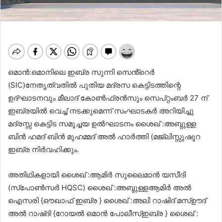
ഒമാൻ:ഒമാനിലെ ഇബ്ര സുന്നി സെൻ്റെർ
(SIC)നേതൃത്വതില്‍ പുതിയ മദ്രസ കെട്ടിടത്തിന്റെ
ഉദ്ഘാടനവും മീലാദ് കോണ്‍ഫ്രൻസും സെപ്റ്റംബർ 27 ന്
ഇബ്രയില്‍ വെച്ച്‌ നടക്കുമെന്ന് സംഘാടകർ അറിയിച്ചു
മദ്രസ്സ കെട്ടിട സമൂച്ചയ ഉല്‍ഘാടനം ശൈഖ് :അബ്ദുള്ള
ബിൻ ഹമദ് ബിൻ മുഹമ്മദ് അല്‍ ഹാർത്തി (മജ്ലിസ്സുഷൂറ
ഇബ്ര നിർവഹിക്കും.
അതിഥികളായി ശൈഖ് :ആമിർ സുലൈമാൻ യസീദി
(സ്പോണ്‍സർ HQSC) ശൈഖ് :അബ്ദുള്ളആമിർ അല്‍
ഐസരി {ഔഖാഫ് ഇബ്ര } ശൈഖ് :അലി റാഷിദ് മസ്‌ഊദ്
അല്‍ റാഷ്ദി {റോയല്‍ ഒമാൻ പോലീസ്‌ഇബ്ര } ശൈഖ് :