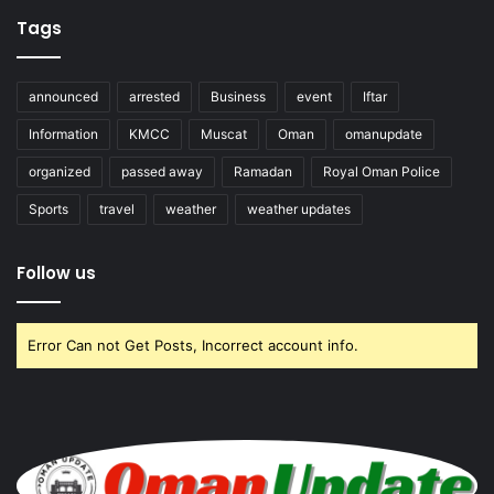
Tags
announced
arrested
Business
event
Iftar
Information
KMCC
Muscat
Oman
omanupdate
organized
passed away
Ramadan
Royal Oman Police
Sports
travel
weather
weather updates
Follow us
Error Can not Get Posts, Incorrect account info.