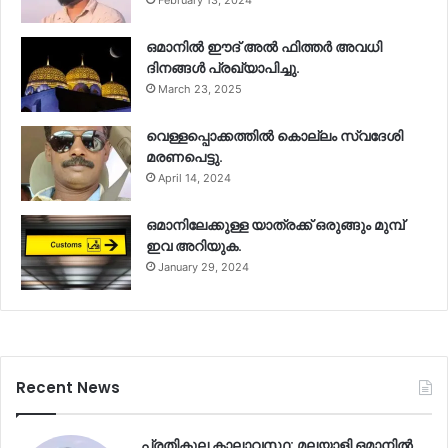
ഒമാനിൽ ഈദ് അൽ ഫിത്തർ അവധി
ദിനങ്ങൾ പ്രഖ്യാപിച്ചു.
March 23, 2025
വെള്ളപ്പൊക്കത്തിൽ കൊല്ലം സ്വദേശി
മരണപെട്ടു.
April 14, 2024
ഒമാനിലേക്കുള്ള യാത്രക്ക് ഒരുങ്ങും മുമ്പ്
ഇവ അറിയുക.
January 29, 2024
Recent News
പ്രതികൂല കാലാവസ്ഥ: മലയാളി ഒമാനിൽ