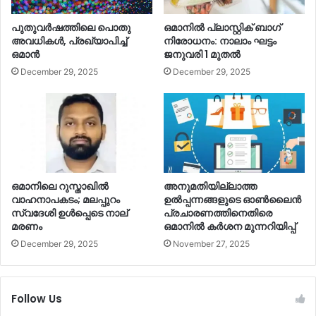
പുതുവര്‍ഷത്തിലെ പൊതു
ഒമാനില്‍ പ്ലാസ്റ്റിക് ബാഗ്
അവധികള്‍, പ്രഖ്യാപിച്ച്‌
നിരോധനം: നാലാം ഘട്ടം
ഒമാൻ
ജനുവരി 1 മുതല്‍
December 29, 2025
December 29, 2025
ഒമാനിലെ റുസ്താഖില്‍
അനുമതിയില്ലാത്ത
വാഹനാപകടം; മലപ്പുറം
ഉല്‍പ്പന്നങ്ങളുടെ ഓണ്‍ലൈൻ
സ്വദേശി ഉള്‍പ്പെടെ നാല്
പ്രചാരണത്തിനെതിരെ
മരണം
ഒമാനില്‍ കര്‍ശന മുന്നറിയിപ്പ്
December 29, 2025
November 27, 2025
Follow Us