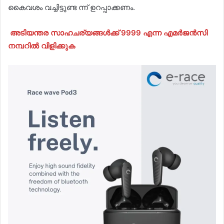
കൈവശം വച്ചിട്ടുണ്ട ന്ന് ഉറപ്പാക്കണം.
അടിയന്തര സാഹചര്യങ്ങൾക്ക് 9999 എന്ന എമർജൻസി
നമ്പറിൽ വിളിക്കുക