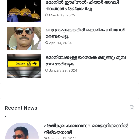
ഒമാനിൽ ഈദ് അൽ ഫിത്തർ അവധി
ദിനങ്ങൾ പ്രഖ്യാപിച്ചു.
March 23, 2025
വെള്ളപ്പൊക്കത്തിൽ കൊല്ലം സ്വദേശി
മരണപെട്ടു.
April 14, 2024
ഒമാനിലേക്കുള്ള യാത്രക്ക് ഒരുങ്ങും മുമ്പ്
ഇവ അറിയുക.
January 29, 2024
Recent News
പ്രതികൂല കാലാവസ്ഥ: മലയാളി ഒമാനിൽ
നിര്യതനായി
February 13, 2024