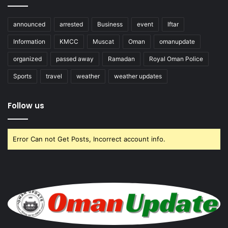
announced
arrested
Business
event
Iftar
Information
KMCC
Muscat
Oman
omanupdate
organized
passed away
Ramadan
Royal Oman Police
Sports
travel
weather
weather updates
Follow us
Error Can not Get Posts, Incorrect account info.