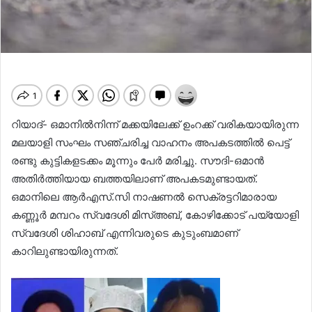
റിയാദ്- ഒമാനിൽനിന്ന് മക്കയിലേക്ക് ഉംറക്ക് വരികയായിരുന്ന
മലയാളി സംഘം സഞ്ചരിച്ച വാഹനം അപകടത്തിൽ പെട്ട്
രണ്ടു കുട്ടികളടക്കം മൂന്നും പേർ മരിച്ചു. സൗദി-ഒമാൻ
അതിർത്തിയായ ബത്തയിലാണ് അപകടമുണ്ടായത്.
ഒമാനിലെ ആർഎസ്.സി നാഷണൽ സെക്രട്ടറിമാരായ
കണ്ണൂർ മമ്പറം സ്വദേശി മിസ്അബ്, കോഴിക്കോട് പയ്യോളി
സ്വദേശി ശിഹാബ് എന്നിവരുടെ കുടുംബമാണ്
കാറിലുണ്ടായിരുന്നത്.