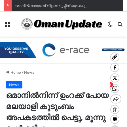
ഒമാനില്‍ ഗോതമ്പ് വിളവെടുപ്പിന് തുടക്കം; ഭക്ഷ്യസുരക്ഷയില്‍ പുത്തൻ പ്രതീക്ഷയുമായി മുദൈബി
Menu
Switch
Se
Home
/
News
News
ഒമാനിൽനിന്ന് ഉംറക്ക് പോയ
മലയാളി കുടുംബം
അപകടത്തിൽ പെട്ടു, മൂന്നു