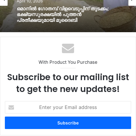
April 10, 2026
April 10, 2026
ഒമാനില്‍ മഴയ്ക്ക് സാധ്യത; വടക്കൻ
ഗവര്‍ണറേറ്റുകളില്‍ ജാഗ്രതാ നിര്‍ദ്ദേശം
ഒമാനില്‍ ഗോതമ്പ് വിളവെടുപ്പിന് തുടക്കം;
ഭക്ഷ്യസുരക്ഷയില്‍ പുത്തൻ
പ്രതീക്ഷയുമായി മുദൈബി
With Product You Purchase
Subscribe to our mailing list
to get the new updates!
Enter
your
Email
address