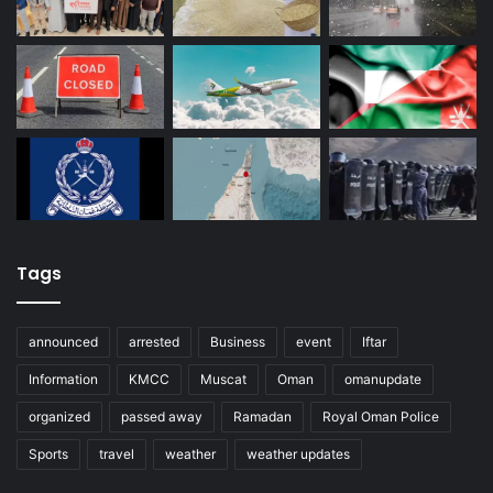
Tags
announced
arrested
Business
event
Iftar
Information
KMCC
Muscat
Oman
omanupdate
organized
passed away
Ramadan
Royal Oman Police
Sports
travel
weather
weather updates