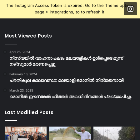
The Instagram Access Token is expired, Go to the Theme options
page > Integrations, to to refresh it.
Most Viewed Posts
April 25, 2024
നിസ്‌വയിൽ വാഹനാപകടം:മലയാളികള്‍ ഉള്‍പ്പെടെ മൂന്ന്
നഴ്‌സുമാര്‍ മരണപ്പെട്ടു
February 13, 2024
പ്രതികൂല കാലാവസ്ഥ: മലയാളി ഒമാനിൽ നിര്യതനായി
March 23, 2025
ഒമാനിൽ ഈദ് അൽ ഫിത്തർ അവധി ദിനങ്ങൾ പ്രഖ്യാപിച്ചു.
Last Modified Posts