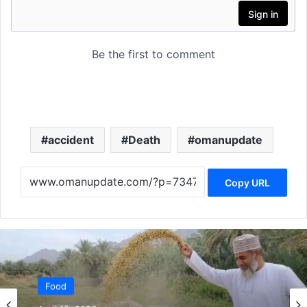
accident
Death
omanupdate
Copy URL
News
Food