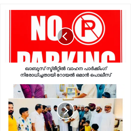
ഖാബൂസ് സ്ട്രീറ്റിൽ വാഹന പാർക്കിംഗ്
നിരോധിച്ചതായി റോയൽ ഒമാൻ പൊലീസ്