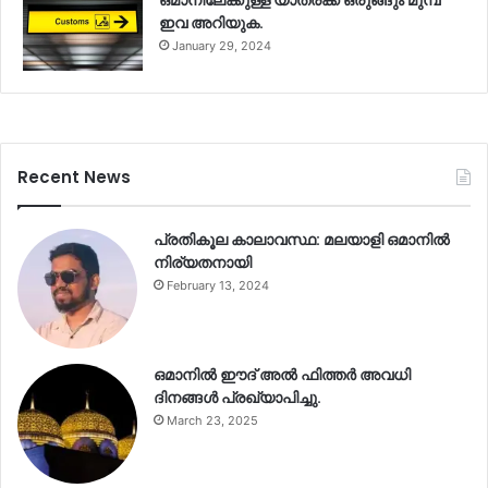
ഒമാനിലേക്കുള്ള യാത്രക്ക് ഒരുങ്ങും മുമ്പ്
ഇവ അറിയുക.
January 29, 2024
Recent News
പ്രതികൂല കാലാവസ്ഥ: മലയാളി ഒമാനിൽ
നിര്യതനായി
February 13, 2024
ഒമാനിൽ ഈദ് അൽ ഫിത്തർ അവധി
ദിനങ്ങൾ പ്രഖ്യാപിച്ചു.
March 23, 2025