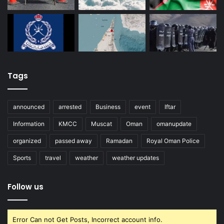
Tags
announced
arrested
Business
event
Iftar
Information
KMCC
Muscat
Oman
omanupdate
organized
passed away
Ramadan
Royal Oman Police
Sports
travel
weather
weather updates
Follow us
Error Can not Get Posts, Incorrect account info.