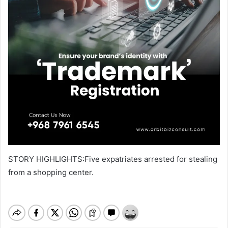
STORY HIGHLIGHTS:Five expatriates arrested for stealing
from a shopping center.