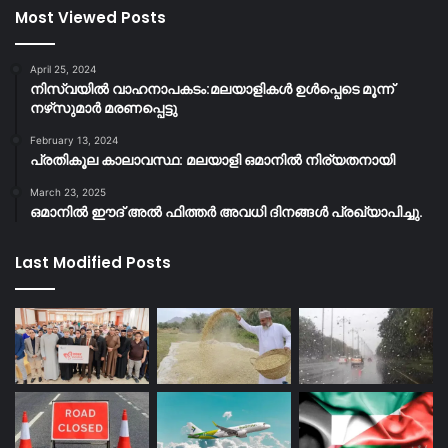
Most Viewed Posts
April 25, 2024
നിസ്‌വയിൽ വാഹനാപകടം:മലയാളികള്‍ ഉള്‍പ്പെടെ മൂന്ന്
നഴ്‌സുമാര്‍ മരണപ്പെട്ടു
February 13, 2024
പ്രതികൂല കാലാവസ്ഥ: മലയാളി ഒമാനിൽ നിര്യതനായി
March 23, 2025
ഒമാനിൽ ഈദ് അൽ ഫിത്തർ അവധി ദിനങ്ങൾ പ്രഖ്യാപിച്ചു.
Last Modified Posts