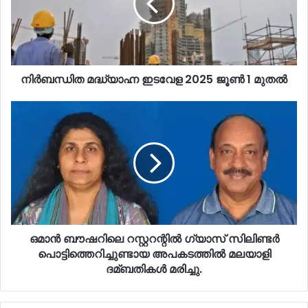
നിർബന്ധിത മദ്ധ്യാഹ്ന ഇടവേള 2025 ജൂണ്‍ 1 മുതല്‍
ഒമാന്‍ ബൗഷറിലെ റസ്റ്ററന്റില്‍ ഗ്യാസ് സിലിണ്ടർ
പൊട്ടിത്തെറിച്ചുണ്ടായ അപകടത്തില്‍ മലയാളി
ദമ്ബതികള്‍ മരിച്ചു.