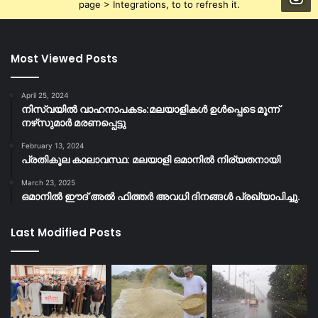
page > Integrations, to to refresh it.
Most Viewed Posts
April 25, 2024
നിസ്‌വയിൽ വാഹനാപകടം:മലയാളികള്‍ ഉള്‍പ്പെടെ മൂന്ന്
നഴ്‌സുമാര്‍ മരണപ്പെട്ടു
February 13, 2024
പ്രതികൂല കാലാവസ്ഥ: മലയാളി ഒമാനിൽ നിര്യതനായി
March 23, 2025
ഒമാനിൽ ഈദ് അൽ ഫിത്തർ അവധി ദിനങ്ങൾ പ്രഖ്യാപിച്ചു.
Last Modified Posts