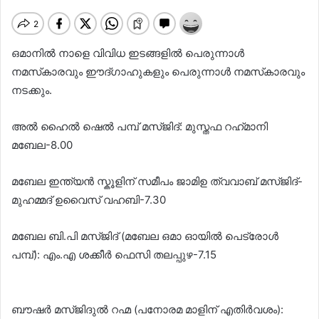
ഒമാനിൽ നാളെ വിവിധ ഇടങ്ങളിൽ പെരുന്നാൾ
നമസ്‌കാരവും ഈദ്ഗാഹുകളും പെരുന്നാൾ നമസ്‌കാരവും
നടക്കും.
അൽ ഹൈൽ ഷെൽ പമ്പ് മസ്ജിദ്: മുസ്തഫ റഹ്‌മാനി
മബേല-8.00
മബേല ഇന്ത്യൻ സ്കൂളിന് സമീപം ജാമിഉ ത്വവാബ് മസ്ജിദ്-
മുഹമ്മദ് ഉവൈസ് വഹബി-7.30
മബേല ബി.പി മസ്ജിദ് (മബേല ഒമാ ഓയിൽ പെട്രോൾ
പമ്പ്): എം.എ ശക്കീർ ഫെസി തലപ്പുഴ-7.15
ബൗഷർ മസ്ജിദുൽ റഹ്മ (പനോരമ മാളിന് എതിർവശം):