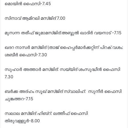
മൊയിൻ ഫൈസി-7.45
സിനാവ് ആമിറലി മസ്ജിദ് 7.00
മുസന്ന തരീഫ് ജുമാമസ്ജിദ്:അബ്ദുൽ ഖാദിർ വയനാട് -7.15
ഖദറ നാസർ മസ്ജിദ് (താജ് ഹൈപ്പർമാർക്കറ്റിന് പിറക് വശം:
ശബീർ ഫൈസി-7.30
സുഹാർ അത്താർ മസ്ജിദ്: സയ്യിദ് ശംസുദ്ധീൻ ഫൈസി
7.30
ബർക്ക അദ്ഹം സൂഖ് മസ്ജിദ് സ്വാലിഹ്: സുനീർ ഫൈസി
ചുങ്കത്തറ-7.15
സലാല മസ്ജിദ് ഹിബ്റ്: ലത്തീഫ് ഫൈസി
തിരുവള്ളൂർ-8.00