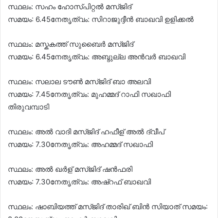
സ്ഥലം: സഹം ഹോസ്‌പിറ്റൽ മസ്‌ജിദ്
സമയം: 6.45നേതൃത്വം: സിറാജുദ്ദീൻ ബാഖവി ഉളിക്കൽ
സ്ഥലം: മസ്കകത്ത് സുബൈർ മസ്‌ജിദ്
സമയം: 6.45നേതൃത്വം: അബ്ദുല്ല അൻവർ ബാഖവി
സ്ഥലം: സലാല ടൗൺ മസ്‌ജിദ് ബാ അലവി
സമയം: 7.45നേതൃത്വം: മുഹമ്മദ് റാഫി സഖാഫി
തിരുവമ്പാടി
സ്ഥലം: അൽ വാദി മസ്‌ജിദ് ഹഫീള് അൽ ദ്വീപ്
സമയം: 7.30നേതൃത്വം: അഹമ്മദ് സഖാഫി
സ്ഥലം: അൽ ഖർള് മസ്‌ജിദ് ഷൻഫരി
സമയം: 7.30നേതൃത്വം: അഷ്റഫ് ബാഖവി
സ്ഥലം: ഷാബിയത്ത് മസ്‌ജിദ് താരിഖ് ബിൻ സിയാത് സമയം: