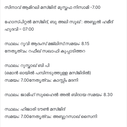
സിനാവ് ആമിറലി മസ്ജിദ്: മുസ്തഫ നിസാമി -7.00
ഹോസ്പിറ്റൽ മസ്ജിദ്, ബു അലി സൂഖ് : അബ്ദുൽ ഹമീദ്
ഹുദവി – 07:00
സ്ഥലം: റൂവി ആദംസ് മജ്‌ലിസ്:സമയം: 8.15
നേതൃത്വം: റഫീഖ് സഖാഫി കുപ്പാടിത്തറ
സ്ഥലം: റുസ്താഖ് ബി പി
(ഒമാൻ ഓയിൽ പമ്പിനടുത്തുള്ള മസ്‌ജിദിൽ)
സമയം: 7.00നേതൃത്വം: കാസ്സിം മദനി
സ്ഥലം: ജാമിഹ് സുഹൈൽ അൽ ബിദായ സമയം: 8.30
സ്ഥലം: ഹിജാരി ടൗൺ മസ്‌ജിദ്
സമയം: 7.00നേതൃത്വം: അബ്ദുറസാഖ് സൈനി