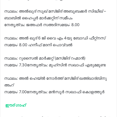
സ്ഥലം: അൽഖുദ് സൂഖ് മസ്‌ജിദ് അബൂബക്കർ സിദ്ധീഖ് –
ബാബിൽ ഹൈപ്പർ മാർക്കറ്റിന് സമീപം
നേതൃത്വം: ജഅഫർ സഅദിസമയം: 8.00
സ്ഥലം: അൽ ഖൂദ് 6 ജി വൈ എം 4യു ബോഡി ഫീറ്റ്നസ്
സമയം: 8.00 ഹനീഫ് മദനി പൊവ്വൽ
സ്ഥലം: റുസൈൽ മാർക്കറ്റ് (മസ്ജിദ് റഹ്മാൻ)
സമയം: 7.30നേതൃത്വം: മുഹ്സിൻ സഖാഫി എരുമമുണ്ട
സ്ഥലം: അൽ ഹെയ്‌ൽ നോർത്ത് മസ്‌ജിദ് ഖഅ്ഖാദ്ബിനു
അംറ്
സമയം: 7.00നേതൃത്വം: മൻസൂർ സഖാഫി കൊളത്തൂർ
ഈദ് ഗാഹ്