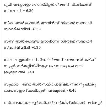
റൂവി അപ്പോളോ ഹോസ്പിറ്റൽ ഗ്രൗണ്ട്: ത്വൽഹത്ത്
സ്വലാഹി – 6.30
സീബ് അൽ ഹെയ്ൽ ഈഗിൾസ് ഗ്രൗണ്ട്: സഅഫർ
സ്വാദിഖ് മദീനി -6.30
സീബ് അൽ ഹെയ്ൽ ഈഗിൾസ് ഗ്രൗണ്ട്: സഅഫർ
സ്വാദിഖ് മദീനി -6.30
സലാല ഇത്തിഹാദ് ക്ലബ് ഗ്രൗണ്ട് പഴയ അൽ കരീഫ്
സൂപ്പർ മാർക്കറ്റിന് പിറകുവശം: സാജു ചെംനാട്
(കുവൈത്ത്)-6.40
സുഹാർ: ബദർ അൽ സമാ പോളി ക്ലിനിക്കിനു പിറകു
വശം: സഈദ് ചാലിശ്ശേരി (അബൂദബി)- 6.45
ബർക്ക മക്ക ഹൈപ്പർ മാർക്കറ്റ് പാർക്കിങ് ഗ്രൗണ്ട്: മൻസൂർ