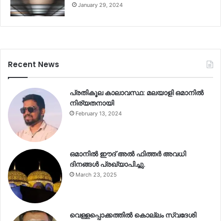
January 29, 2024
Recent News
പ്രതികൂല കാലാവസ്ഥ: മലയാളി ഒമാനിൽ
നിര്യതനായി
February 13, 2024
ഒമാനിൽ ഈദ് അൽ ഫിത്തർ അവധി
ദിനങ്ങൾ പ്രഖ്യാപിച്ചു.
March 23, 2025
വെള്ളപ്പൊക്കത്തിൽ കൊല്ലം സ്വദേശി