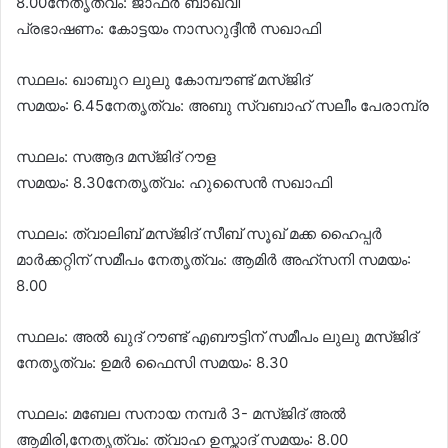
8.00നേതൃത്വം: ജാഫർ ബാഖവി
പ്രഭാഷണം: കോട്ടയം നാസറുദ്ദീൻ സഖാഫി
സ്ഥലം: ഖാബുറ ലുലു കോമ്പൗണ്ട് മസ്‌ജിദ്
സമയം: 6.45നേതൃത്വം: അബു സ്വബാഹ് സലീം പേരാമ്പ്ര
സ്ഥലം: സആദ മസ്‌ജിദ് റൗള
സമയം: 8.30നേതൃത്വം: ഹുസൈൻ സഖാഫി
സ്ഥലം: ത്വാലിബ് മസ്‌ജിദ് സീബ് സൂഖ് മക്ക ഹൈപ്പർ
മാർക്കറ്റിന് സമീപം നേതൃത്വം: ആമിർ അഹ്സനി സമയം:
8.00
സ്ഥലം: അൽ ഖുദ് റൗണ്ട് എബൗട്ടിന് സമീപം ലുലു മസ്‌ജിദ്
നേതൃത്വം: ഉമർ ഫൈസി സമയം: 8.30
സ്ഥലം: മബേല സനായ നമ്പർ 3- മസ്‌ജിദ്‌ അൽ
ആമിരി,നേതൃത്വം: ത്വാഹ ഉസ്താദ് സമയം: 8.00