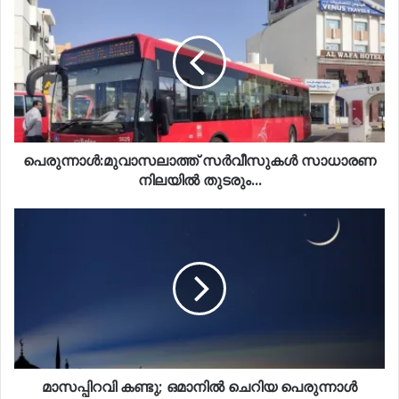
പെരുന്നാൾ:മുവാസലാത്ത് സർവീസുകൾ സാധാരണ
നിലയിൽ തുടരും...
മാസപ്പിറവി കണ്ടു; ഒമാനിൽ ചെറിയ പെരുന്നാൾ