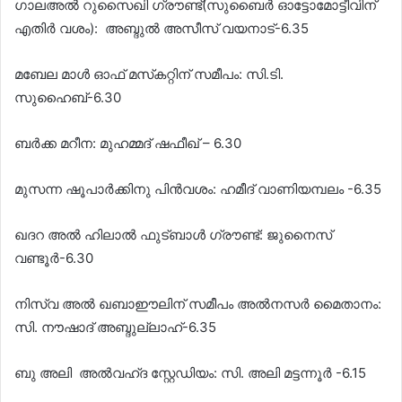
ഗാലഅൽ റുസൈഖി ഗ്രൗണ്ട്(സുബൈർ ഓട്ടോമോട്ടീവിന്
എതിർ വശം): അബ്ദുൽ അസീസ് വയനാട്-6.35
മബേല മാൾ ഓഫ് മസ്‌കറ്റിന് സമീപം: സി.ടി.
സുഹൈബ്-6.30
ബര്‍ക്ക മറീന: മുഹമ്മദ്‌ ഷഫീഖ് – 6.30
മുസന്ന ഷൂപാര്‍ക്കിനു പിന്‍വശം: ഹമീദ് വാണിയമ്പലം -6.35
ഖദറ അൽ ഹിലാൽ ഫുട്ബാൾ ഗ്രൗണ്ട്: ജുനൈസ്
വണ്ടൂര്‍-6.30
നിസ്വ അൽ ഖബാഈലിന് സമീപം അൽനസർ മൈതാനം:
സി. നൗഷാദ് അബ്ദുല്ലാഹ്-6.35
ബു അലി അൽവഹ്ദ സ്റ്റേഡിയം: സി. അലി മട്ടന്നൂർ -6.15