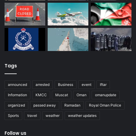
Tags
announced
arrested
Business
event
Iftar
Information
KMCC
Muscat
Oman
omanupdate
organized
passed away
Ramadan
Royal Oman Police
Sports
travel
weather
weather updates
Follow us