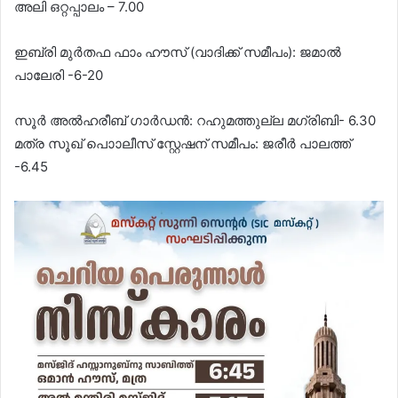
അലി ഒറ്റപ്പാലം – 7.00
ഇബ്രി മുർതഫ ഫാം ഹൗസ് (വാദിക്ക് സമീപം): ജമാൽ
പാലേരി -6-20
സൂർ അൽഹരീബ് ഗാർഡൻ: റഹുമത്തുല്ല മഗ്‌രിബി- 6.30
മത്ര സൂഖ് പൊാലീസ് സ്റ്റേഷന് സമീപം: ജരീർ പാലത്ത്
-6.45