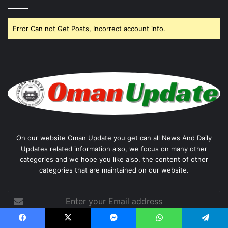
Error Can not Get Posts, Incorrect account info.
On our website Oman Update you get can all News And Daily
Updates related information also, we focus on many other
categories and we hope you like also, the content of other
categories that are maintained on our website.
Enter
your
Email
Facebook
X
Messenger
WhatsApp
Telegram
address