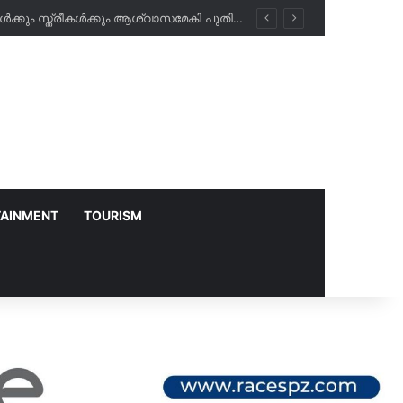
അബീർ ഹോസ്പിറ്റലിൽ രാത്രികാല പരിശോധനകൾ ഇനി സൗജന്യം; പ്രവാസികൾക്കും സ്ത്രീകൾക്കും ആശ്വാസമേകി പുതിയ പദ്ധതി!
TAINMENT
TOURISM