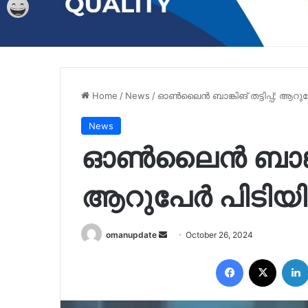
Home
/
News
/
ഓണ്‍ലൈൻ ബാങ്കിങ് തട്ടിപ്പ്; ആറുപേ
News
ഓണ്‍ലൈൻ ബാങ്കിങ്
ആറുപേര്‍ പിടിയി
Send
omanupdate
October 26, 2024
an
Facebook
X
email