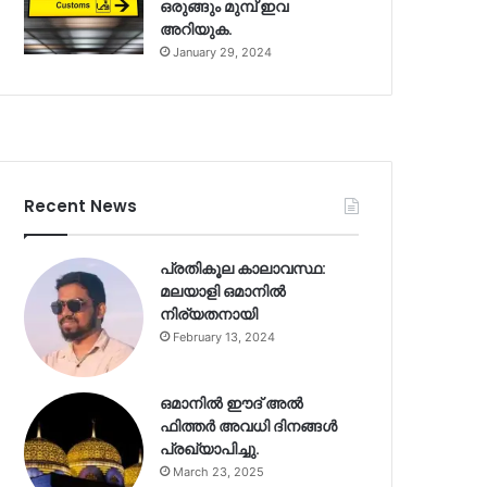
ഒരുങ്ങും മുമ്പ് ഇവ
അറിയുക.
January 29, 2024
Recent News
പ്രതികൂല കാലാവസ്ഥ:
മലയാളി ഒമാനിൽ
നിര്യതനായി
February 13, 2024
ഒമാനിൽ ഈദ് അൽ
ഫിത്തർ അവധി ദിനങ്ങൾ
പ്രഖ്യാപിച്ചു.
March 23, 2025