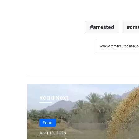
arrested
oma
Read Next
Food
April 10, 2026