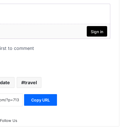
കുവൈത്ത് കോണ്‍സുലേറ്റിന്
നേരെയുണ്ടായ ആക്രമണം; ഒമാന്‍
ശക്തമായി അപലപിച്ചു
ഒടിപി പങ്കിടരുത്, ലിങ്കുകളില്‍ ക്ലിക്ക്
ചെയ്യരുത്; സൈബര്‍
തട്ടിപ്പുകള്‍ക്കെതിരെ മുന്നറിയിപ്പുമായി
ഒമാൻ പൊലീസ്
മുസന്ദം മേഖലയില്‍ ഭൂചലനം;
യുഎഇയില്‍ അനുഭവപ്പെട്ടു, 2.9
തീവ്രത
date
travel
ഒരു സ്വകാര്യ കമ്ബനിയുടെ
Copy URL
തൊഴിലാളി ക്യാമ്ബിലുണ്ടായ
സംഘർഷത്തില്‍ നിരവധി പ്രവാസി
തൊഴിലാളികള്‍ അറസ്റ്റിലായി.
Follow Us
വായു ഗുണനിലവാരം
പരിശോധിക്കാന്‍ ദേശീയ തലത്തില്‍