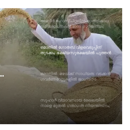
വന്‍ പദ്ധതിയുമായി ഒമാന്‍
അബീർ ഹോസ്പിറ്റലിൽ രാത്രികാല
പരിശോധനകൾ ഇനി സൗജന്യം;
പ്രവാസികൾക്കും സ്ത്രീകൾക്കും
ആശ്വാസമേകി പുതിയ പദ്ധതി!
ഒമാനില്‍ ഗോതമ്പ് വിളവെടുപ്പിന്
തുടക്കം; ഭക്ഷ്യസുരക്ഷയില്‍ പുത്തൻ
പ്രതീക്ഷയുമായി മുദൈബി
ഒമാനില്‍ മഴയ്ക്ക് സാധ്യത; വടക്കൻ
ഗവര്‍ണറേറ്റുകളില്‍ ജാഗ്രതാ
ുത്തൻ
നിര്‍ദ്ദേശം
ദൈബി
സുഹാര്‍ വ്യാവസായ മേഖലയില്‍
നാളെ മുതല്‍ ഗതാഗത നിയന്ത്രണം;
റോഡ് അറ്റകുറ്റപ്പണി ഏപ്രില്‍ 27
വരെ
സലാം എയറിനെ സര്‍ക്കാര്‍