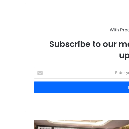
With Pro
Subscribe to our ma
up
Enter
your
Email
address