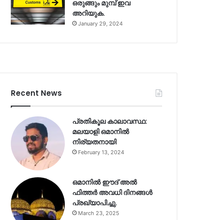
ഒരുങ്ങും മുമ്പ് ഇവ
അറിയുക.
January 29, 2024
Recent News
പ്രതികൂല കാലാവസ്ഥ:
മലയാളി ഒമാനിൽ
നിര്യതനായി
February 13, 2024
ഒമാനിൽ ഈദ് അൽ
ഫിത്തർ അവധി ദിനങ്ങൾ
പ്രഖ്യാപിച്ചു.
March 23, 2025