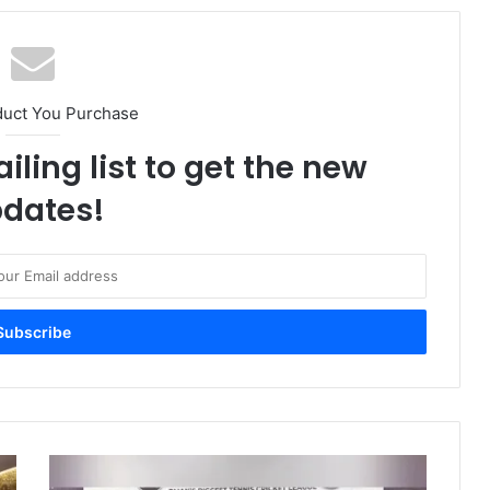
ഏറ്റെടുത്തത് വ്യോമയാന
മേഖലയിലെ മത്സരക്ഷമത
വര്‍ധിപ്പിക്കും’; ഒമാൻ എയര്‍
കുവൈത്ത് കോണ്‍സുലേറ്റിന്
നേരെയുണ്ടായ ആക്രമണം; ഒമാന്‍
duct You Purchase
ശക്തമായി അപലപിച്ചു
iling list to get the new
ഒടിപി പങ്കിടരുത്, ലിങ്കുകളില്‍ ക്ലിക്ക്
dates!
ചെയ്യരുത്; സൈബര്‍
തട്ടിപ്പുകള്‍ക്കെതിരെ മുന്നറിയിപ്പുമായി
ഒമാൻ പൊലീസ്
മുസന്ദം മേഖലയില്‍ ഭൂചലനം;
യുഎഇയില്‍ അനുഭവപ്പെട്ടു, 2.9
തീവ്രത
ഒരു സ്വകാര്യ കമ്ബനിയുടെ
തൊഴിലാളി ക്യാമ്ബിലുണ്ടായ
സംഘർഷത്തില്‍ നിരവധി പ്രവാസി
തൊഴിലാളികള്‍ അറസ്റ്റിലായി.
വായു ഗുണനിലവാരം