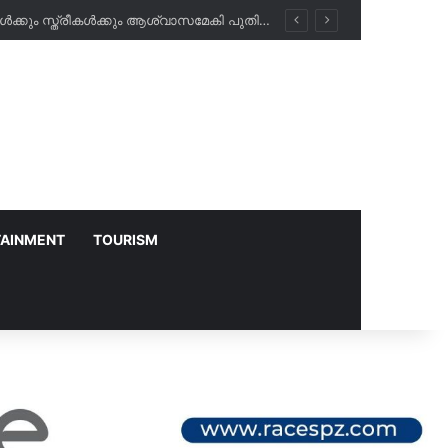
അബീർ ഹോസ്പിറ്റലിൽ രാത്രികാല പരിശോധനകൾ ഇനി സൗജന്യം; പ്രവാസികൾക്കും സ്ത്രീകൾക്കും ആശ്വാസമേകി പുതിയ പദ്ധതി!
TAINMENT
TOURISM