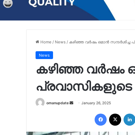
Home
/
News
/
കഴിഞ്ഞ വര്‍ഷം ഒമാൻ സന്ദര്‍ശിച്ച 
News
കഴിഞ്ഞ വര്‍ഷം ഒമ
പ്രവാസികളുടെ എ
Send
omanupdate
January 26, 2025
an
Facebook
X
email