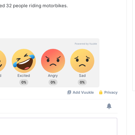
d 32 people riding motorbikes.
കുവൈത്ത് കോണ്‍സുലേറ്റിന്