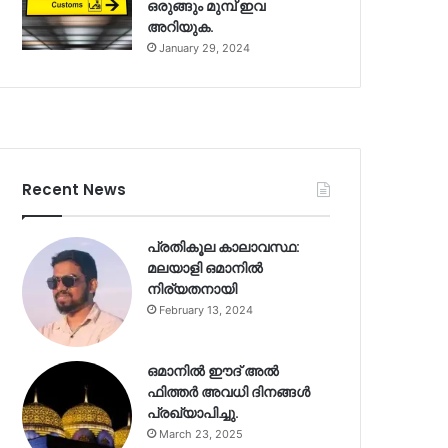
ഒരുങ്ങും മുമ്പ് ഇവ
അറിയുക.
January 29, 2024
Recent News
പ്രതികൂല കാലാവസ്ഥ:
മലയാളി ഒമാനിൽ
നിര്യതനായി
February 13, 2024
ഒമാനിൽ ഈദ് അൽ
ഫിത്തർ അവധി ദിനങ്ങൾ
പ്രഖ്യാപിച്ചു.
March 23, 2025