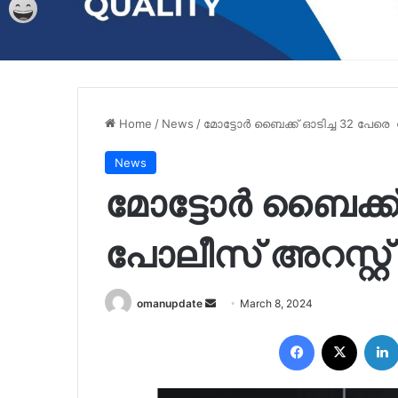
Home
/
News
/
മോട്ടോർ ബൈക്ക് ഓടിച്ച 32 പേരെ 
News
മോട്ടോർ ബൈക്ക്
പോലീസ് അറസ്റ്റ്
Send
omanupdate
March 8, 2024
an
Facebook
X
email