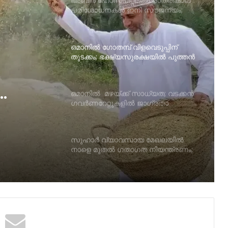
അബീർ ഹോസ്പിറ്റലിൽ രാത്രികാല
പരിശോധനകൾ ഇനി സൗജന്യം;
പ്രവാസികൾക്കും സ്ത്രീകൾക്കും
ആശ്വാസമേകി പുതിയ പദ്ധതി!
ഒമാനില്‍ ഗോതമ്പ് വിളവെടുപ്പിന്
തുടക്കം; ഭക്ഷ്യസുരക്ഷയില്‍ പുത്തൻ
പ്രതീക്ഷയുമായി മുദൈബി
ഒമാനില്‍ മഴയ്ക്ക് സാധ്യത; വടക്കൻ
ഗവര്‍ണറേറ്റുകളില്‍ ജാഗ്രതാ
ുത്തൻ
നിര്‍ദ്ദേശം
ദൈബി
സുഹാര്‍ വ്യാവസായ മേഖലയില്‍
നാളെ മുതല്‍ ഗതാഗത നിയന്ത്രണം;
റോഡ് അറ്റകുറ്റപ്പണി ഏപ്രില്‍ 27
വരെ
സലാം എയറിനെ സര്‍ക്കാര്‍
ഏറ്റെടുത്തത് വ്യോമയാന
മേഖലയിലെ മത്സരക്ഷമത
വര്‍ധിപ്പിക്കും’; ഒമാൻ എയര്‍