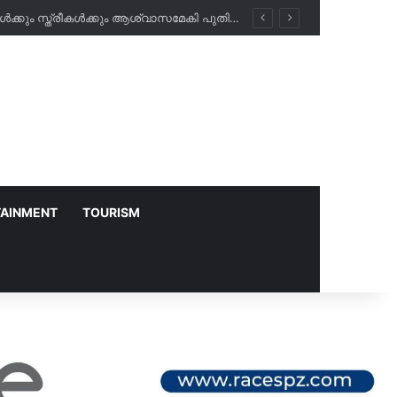
അബീർ ഹോസ്പിറ്റലിൽ രാത്രികാല പരിശോധനകൾ ഇനി സൗജന്യം; പ്രവാസികൾക്കും സ്ത്രീകൾക്കും ആശ്വാസമേകി പുതിയ പദ്ധതി!
TAINMENT
TOURISM