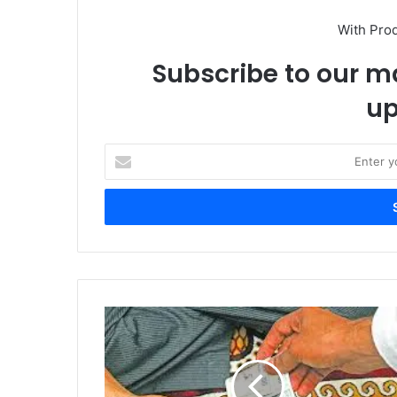
With Pro
Subscribe to our ma
up
Enter
your
Email
address