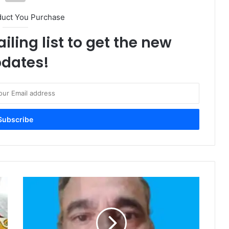
കുവൈത്ത് കോണ്‍സുലേറ്റിന്
നേരെയുണ്ടായ ആക്രമണം; ഒമാന്‍
duct You Purchase
ശക്തമായി അപലപിച്ചു
iling list to get the new
ഒടിപി പങ്കിടരുത്, ലിങ്കുകളില്‍ ക്ലിക്ക്
dates!
ചെയ്യരുത്; സൈബര്‍
തട്ടിപ്പുകള്‍ക്കെതിരെ മുന്നറിയിപ്പുമായി
ഒമാൻ പൊലീസ്
മുസന്ദം മേഖലയില്‍ ഭൂചലനം;
യുഎഇയില്‍ അനുഭവപ്പെട്ടു, 2.9
തീവ്രത
ഒരു സ്വകാര്യ കമ്ബനിയുടെ
തൊഴിലാളി ക്യാമ്ബിലുണ്ടായ
സംഘർഷത്തില്‍ നിരവധി പ്രവാസി
തൊഴിലാളികള്‍ അറസ്റ്റിലായി.
വായു ഗുണനിലവാരം
പരിശോധിക്കാന്‍ ദേശീയ തലത്തില്‍
വന്‍ പദ്ധതിയുമായി ഒമാന്‍