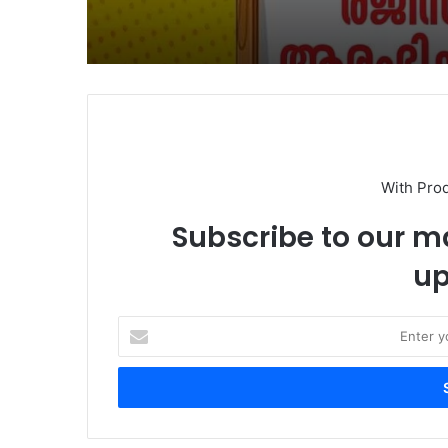
With Pro
Subscribe to our ma
up
Enter
your
Email
address