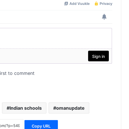
പുതിയ അധ്യയന വർഷം മുതൽ
ഉച്ചക്ക് ശേഷമുള്ള ഷിഫ്റ്റുകൾ
ആരംഭിക്കുന്നു
ഒമാൻ കാലാവസ്ഥ: നോർത്ത് അൽ
ഷർഖിയയിൽ സ്‌കൂളുകൾക്ക് അവധി.
ഒമാൻ കാലാവസ്ഥ: ഏപ്രിൽ 18 ന്
സ്‌കൂളുകൾ തുറക്കുന്നത്
തീരുമാനിക്കാൻ ഡിജിസ് മാർക്ക്
Indian schools
omanupdate
അധികാരം നൽകി
നാളെ സ്കൂൾ അവധി
Copy URL