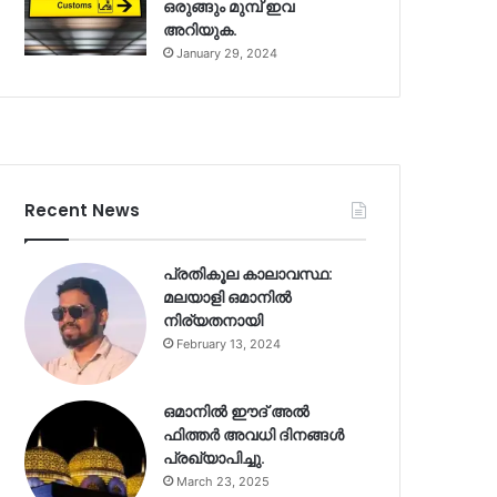
ഒരുങ്ങും മുമ്പ് ഇവ
അറിയുക.
January 29, 2024
Recent News
പ്രതികൂല കാലാവസ്ഥ:
മലയാളി ഒമാനിൽ
നിര്യതനായി
February 13, 2024
ഒമാനിൽ ഈദ് അൽ
ഫിത്തർ അവധി ദിനങ്ങൾ
പ്രഖ്യാപിച്ചു.
March 23, 2025