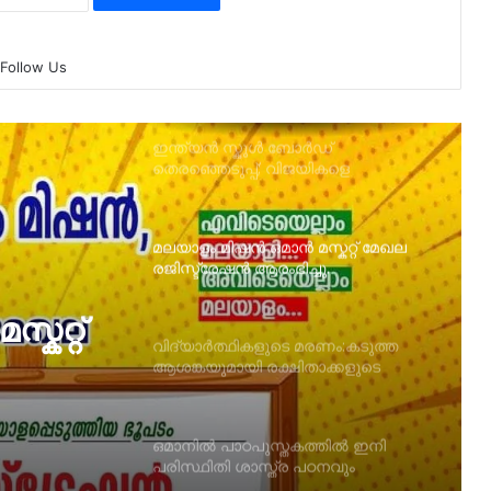
ഒമാനിലെ ഏഴ് ഇന്ത്യൻ
സ്കൂളുകളിലേക്കയുള്ള രണ്ടാം ഘട്ട
Follow Us
അപേക്ഷ സ്വീ കരിച്ചു തുടങ്ങി.
ഇന്ത്യൻ സ്കൂള്‍ ബോർഡ്
തെരഞ്ഞെടുപ്പ്; വിജയികളെ
പ്രഖ്യാപിച്ചു
മലയാളം മിഷൻ ഒമാൻ മസ്കറ്റ് മേഖല
രജിസ്ട്രേഷൻ ആരംഭിച്ചു.
കറ്റ്
വിദ്യാർത്ഥികളുടെ മരണം:കടുത്ത
ആശങ്കയുമായി രക്ഷിതാക്കളുടെ
സംഘം
ഒമാനില്‍ പാഠപുസ്തകത്തില്‍ ഇനി
പരിസ്ഥിതി ശാസ്ത്ര പഠനവും