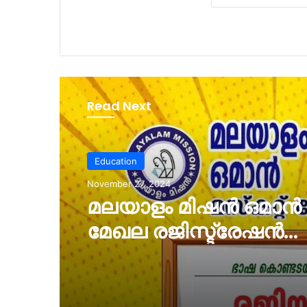
Read Next
Education
November 27, 2024
മലയാളം മിഷൻ ഒമാൻ മസ്
മേഖല രജിസ്ട്രേഷൻ
ആരംഭിച്ചു.