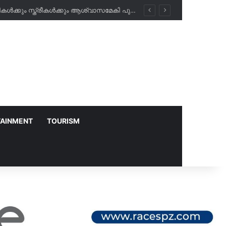
അബീർ ഹോസ്പിറ്റലിൽ രാത്രികാല പരിശോധനകൾ ഇനി സൗജന്യം; പ്രവാസികൾക്കും സ്ത്രീകൾക്കും ആശ്വാസമേകി പുതിയ പദ്ധതി!
TAINMENT
TOURISM