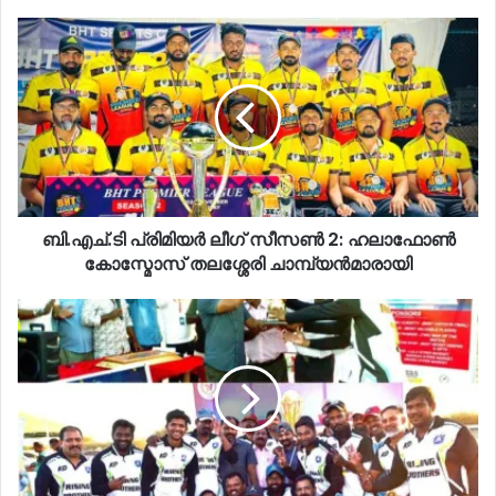
ബി.എച്.ടി പ്രിമിയർ ലീഗ് സീസൺ 2: ഹലാഫോൺ
കോസ്മോസ് തലശ്ശേരി ചാമ്പ്യൻമാരായി