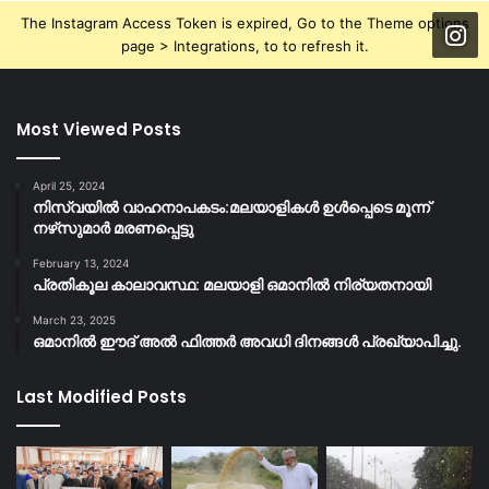
The Instagram Access Token is expired, Go to the Theme options
page > Integrations, to to refresh it.
Most Viewed Posts
April 25, 2024
നിസ്‌വയിൽ വാഹനാപകടം:മലയാളികള്‍ ഉള്‍പ്പെടെ മൂന്ന്
നഴ്‌സുമാര്‍ മരണപ്പെട്ടു
February 13, 2024
പ്രതികൂല കാലാവസ്ഥ: മലയാളി ഒമാനിൽ നിര്യതനായി
March 23, 2025
ഒമാനിൽ ഈദ് അൽ ഫിത്തർ അവധി ദിനങ്ങൾ പ്രഖ്യാപിച്ചു.
Last Modified Posts