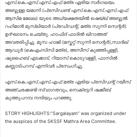
എസ്.കെ.എസ്.എസ്.എഫ് മത്ര ഏരിയ സർഗലയം
അബ്ദുള്ള യമാനി (പ്രസിഡണ്ട് എസ്.കെ.എസ്.എസ്.എഫ്
ആസിമ മേഖല) യുടെ അധ്യക്ഷതയിൽ ഷെയ്ഖ് അബ്ദുൽ
റഹിമാൻ മുസ്ലിയാർ (പ്രഡിഡന്റ്, മത്ര സുന്നി സെന്റർ)
ഉദ്ഘാടനം ചെയ്തു. ഹാഫിദ് ഫാദിൽ ഖിറാഅത്
അവതരിപ്പിച്ചു. മൂസ ഹാജി (മസ്കറ്റ് സുന്നി സെന്റർ),സാദിഖ്
ആഡൂർ (കെഎംസിസി മത്ര), അസീസ് കുഞ്ഞിപ്പള്ളി,
ഷുഹൈബ് എടക്കാട്, റിയാസ് കൊടുവള്ളി, ഫാസിൽ
കണ്ണാടിപറമ്പ് എന്നിവർ പ്രസംഗിച്ചു.
എസ്.കെ.എസ്.എസ്.എഫ് മത്ര ഏരിയ പ്രസിഡന്റ് റയീസ്
അഞ്ചരക്കണ്ടി സ്വാഗതവും, സെക്രട്ടറി ഷക്കീബ്
കുത്തുപറമ്പ നന്ദിയും പറഞ്ഞു.
STORY HIGHLIGHTS:“Sargalayam” was organized under
the auspices of the SKSSF Mathra Area Committee.