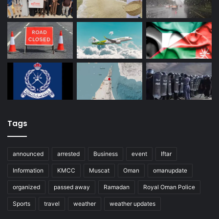
Tags
announced
arrested
Business
event
Iftar
Information
KMCC
Muscat
Oman
omanupdate
organized
passed away
Ramadan
Royal Oman Police
Sports
travel
weather
weather updates