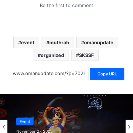
event
muthrah
omanupdate
organized
SKSSF
Copy URL
Event
November 27, 2025