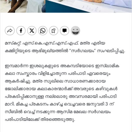
മസ്‌കറ്റ്: എസ്.കെ.എസ്.എസ്.എഫ്. മത്ര എരിയ
കമ്മിറ്റിയുടെ ആഭിമുഖ്യത്തിൽ “സർഗലയം” സംഘടിപ്പിച്ചു.
ഇമ്പമാർന്ന ഇശലുകളുടെ അകമ്പടിയോടെ ഇസ്ലാമിക
കലാ സംസ്കാരം വിളിച്ചോതുന്ന പരിപാടി ഏവരെയും
ആകർഷിച്ചു. മത്ര സൂഖിലെ സാധാരണക്കാരായ
ജോലിക്കാരായ കലാകാരന്മാർക്ക് അവരുടെ കഴിവുകൾ
പ്രകടിപ്പിക്കാനുള്ള നല്ലൊരു അവസരമായി പരിപാടി
മാറി. മികച്ച പ്രകടനം കാഴ്ച്ച വെച്ചവരെ ജനുവരി 3 ന്
സീബിൽ വെച്ച് നടക്കുന്ന ആസിമ മേഖല സർഗലയം
പരിപാടിയിലേക്ക് തിരഞ്ഞെടുത്തു.