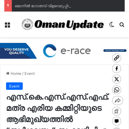
ഒമാനില്‍ ഗോതമ്പ് വിളവെടുപ്പിന് തുടക്കം; ഭക്ഷ്യസുരക്ഷയില്‍ പുത്തൻ പ്രതീക്ഷയുമായി മുദൈബി
Menu
Switch
Se
Home
/
Event
Event
എസ്.കെ.എസ്.എസ്.എഫ്.
മത്ര എരിയ കമ്മിറ്റിയുടെ
ആഭിമുഖ്യത്തിൽ