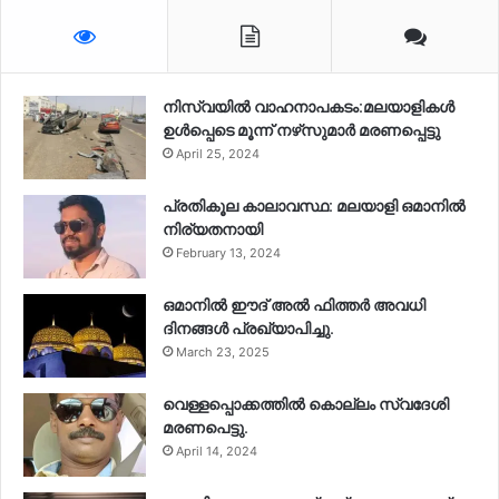
നിസ്‌വയിൽ വാഹനാപകടം:മലയാളികള്‍
ഉള്‍പ്പെടെ മൂന്ന് നഴ്‌സുമാര്‍ മരണപ്പെട്ടു
April 25, 2024
പ്രതികൂല കാലാവസ്ഥ: മലയാളി ഒമാനിൽ
നിര്യതനായി
February 13, 2024
ഒമാനിൽ ഈദ് അൽ ഫിത്തർ അവധി
ദിനങ്ങൾ പ്രഖ്യാപിച്ചു.
March 23, 2025
വെള്ളപ്പൊക്കത്തിൽ കൊല്ലം സ്വദേശി
മരണപെട്ടു.
April 14, 2024