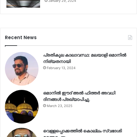
January 29, 2024
Recent News
പ്രതികൂല കാലാവസ്ഥ: മലയാളി ഒമാനിൽ
നിര്യതനായി
February 13, 2024
ഒമാനിൽ ഈദ് അൽ ഫിത്തർ അവധി
ദിനങ്ങൾ പ്രഖ്യാപിച്ചു.
March 23, 2025
വെള്ളപ്പൊക്കത്തിൽ കൊല്ലം സ്വദേശി