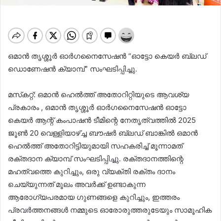
ഒമാൻ തൃശ്ശൂർ ഓർഗനൈസേഷൻ “ഓട്ടോ കെയര്‍ ബ്ലഡ്
ഡൊണേഷന്‍ ക്യാമ്പ്” സംഘടിപ്പിച്ചു.
മസ്‌കറ്റ്: ഒമാൻ ഹെൽത്ത് അതോറിറ്റിയുടെ ആവശ്യ
പ്രകാരം , ഒമാൻ തൃശ്ശൂർ ഓർഗനൈസേഷൻ ഓട്ടോ
കെയര്‍ ആന്റ് കംപാഷന്‍ ടീമിന്റെ നേതൃത്വത്തില്‍ 2025
ജൂൺ 20 വെള്ളിയാഴ്ച്ച ബൗഷര്‍ ബ്ലഡ് ബാങ്കില്‍ ഒമാന്‍
ഹെല്‍ത്ത് അതോറിട്ടിയുമായി സഹകരിച്ച് മൂന്നാമത്
രക്തദാന ക്യാമ്പ് സംഘടിപ്പിച്ചു. രക്‌തദാനത്തിന്റെ
മഹത്വത്തെ കുറിച്ചും, ഒരു വ്യക്തി രക്‌തം ദാനം
ചെയ്യുന്നത് മൂലം അവർക്ക് ഉണ്ടാകുന്ന
ആരോഗ്യപരമായ ഗുണങ്ങളെ കുറിച്ചും, ഇത്തരം
പ്രവര്‍ത്തനങ്ങള്‍ നമ്മുടെ ഓരോരുത്തരുടേയും സാമൂഹിക