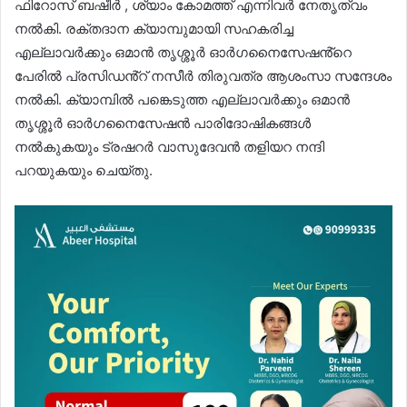
ഫിറോസ് ബഷീർ , ശ്യാം കോമത്ത് എന്നിവര്‍ നേതൃത്വം
നല്‍കി. രക്തദാന ക്യാമ്പുമായി സഹകരിച്ച
എല്ലാവർക്കും ഒമാൻ തൃശ്ശൂർ ഓർഗനൈസേഷൻ്റെ
പേരിൽ പ്രസിഡൻ്റ് നസീർ തിരുവത്ര ആശംസാ സന്ദേശം
നൽകി. ക്യാമ്പില്‍ പങ്കെടുത്ത എല്ലാവര്‍ക്കും ഒമാന്‍
തൃശ്ശൂർ ഓർഗനൈസേഷൻ പാരിദോഷികങ്ങൾ
നല്‍കുകയും ട്രഷറര്‍ വാസുദേവന്‍ തളിയറ നന്ദി
പറയുകയും ചെയ്തു.