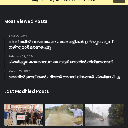
Most Viewed Posts
April 25, 2024
നിസ്‌വയിൽ വാഹനാപകടം:മലയാളികള്‍ ഉള്‍പ്പെടെ മൂന്ന്
നഴ്‌സുമാര്‍ മരണപ്പെട്ടു
February 13, 2024
പ്രതികൂല കാലാവസ്ഥ: മലയാളി ഒമാനിൽ നിര്യതനായി
March 23, 2025
ഒമാനിൽ ഈദ് അൽ ഫിത്തർ അവധി ദിനങ്ങൾ പ്രഖ്യാപിച്ചു.
Last Modified Posts