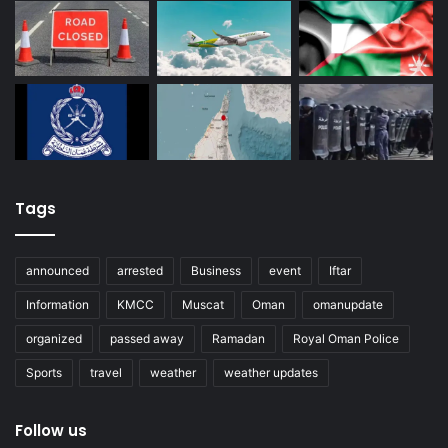
Tags
announced
arrested
Business
event
Iftar
Information
KMCC
Muscat
Oman
omanupdate
organized
passed away
Ramadan
Royal Oman Police
Sports
travel
weather
weather updates
Follow us