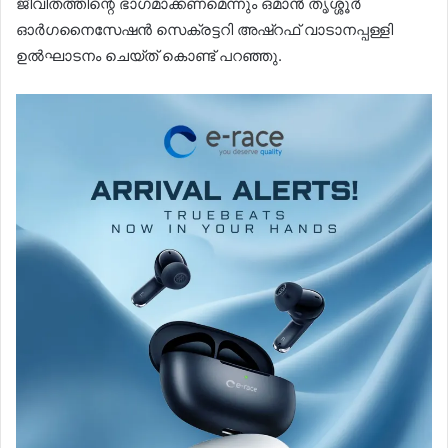
ജീവിതത്തിന്റെ ഭാഗമാക്കണമെന്നും ഒമാന്‍ തൃശ്ശൂര്‍
ഓര്‍ഗനൈസേഷന്‍ സെക്രട്ടറി അഷ്റഫ് വാടാനപ്പള്ളി
ഉല്‍ഘാടനം ചെയ്ത് കൊണ്ട് പറഞ്ഞു.