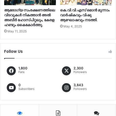
ആരോഗ്യ സംരക്ഷണത്തിലെ
കെ.വി.വി.എസ് ഒമാൻ മൂന്നാം
വിടവുകൾ നികത്താൻ അൽ
വാർഷികവും വിഷു
അബീർ ഹോസ്പിറ്റലും, കേരള
ആഘോഷവും നടത്തി.
ഹണ്ടും കൈകോർത്തു.
May 4, 2025
May 11, 2025
Follow Us
1,800
2,300
Fans
Followers
0
3,843
Subscribers
Followers