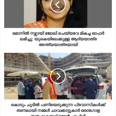
ഒമാനില്‍ നഴ്സായി ജോലി ചെയ്യവേ മികച്ച ഓഫര്‍
ലഭിച്ചു; യുകെയിലേക്കുള്ള ആദ്യയാത്ര
അന്ത്യയാത്രയായി
കൊടും ചൂടിൽ പണിയെടുക്കുന്ന പ്രവാസികൾക്ക്
തണലായി നമ്മൾ ചാവക്കാട്ടുകാർ ഒരാഗോള