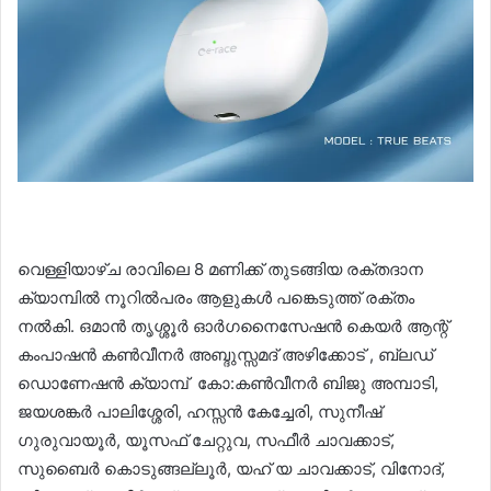
വെള്ളിയാഴ്ച രാവിലെ 8 മണിക്ക് തുടങ്ങിയ രക്തദാന
ക്യാമ്പില്‍ നൂറില്‍പരം ആളുകള്‍ പങ്കെടുത്ത് രക്തം
നല്‍കി. ഒമാന്‍ തൃശ്ശൂര്‍ ഓര്‍ഗനൈസേഷന്‍ കെയര്‍ ആന്റ്
കംപാഷന്‍ കണ്‍വീനര്‍ അബ്ദുസ്സമദ് അഴിക്കോട് , ബ്ലഡ്
ഡൊണേഷൻ ക്യാമ്പ് കോ:കൺവീനർ ബിജു അമ്പാടി,
ജയശങ്കര്‍ പാലിശ്ശേരി, ഹസ്സന്‍ കേച്ചേരി, സുനീഷ്
ഗുരുവായൂര്‍, യൂസഫ് ചേറ്റുവ, സഫീര്‍ ചാവക്കാട്,
സുബൈര്‍ കൊടുങ്ങല്ലൂര്‍, യഹ് യ ചാവക്കാട്, വിനോദ്,