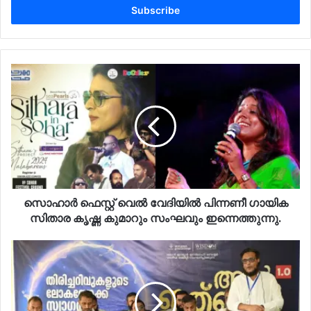
address
സൊഹാർ ഫെസ്റ്റ് വെൽ വേദിയിൽ പിന്നണീ ഗായിക
സിതാര കൃഷ്ണ കുമാറും സംഘവും ഇന്നെത്തുന്നു.