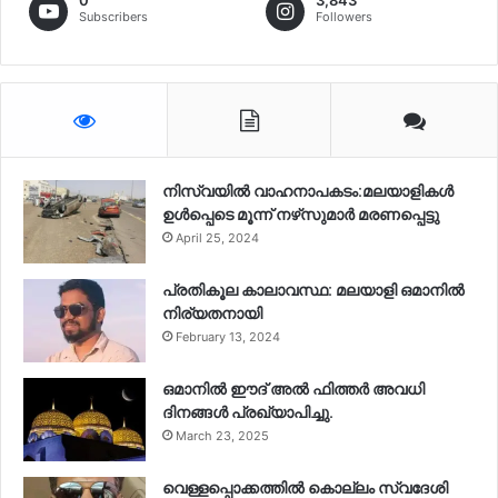
0
3,843
Subscribers
Followers
നിസ്‌വയിൽ വാഹനാപകടം:മലയാളികള്‍
ഉള്‍പ്പെടെ മൂന്ന് നഴ്‌സുമാര്‍ മരണപ്പെട്ടു
April 25, 2024
പ്രതികൂല കാലാവസ്ഥ: മലയാളി ഒമാനിൽ
നിര്യതനായി
February 13, 2024
ഒമാനിൽ ഈദ് അൽ ഫിത്തർ അവധി
ദിനങ്ങൾ പ്രഖ്യാപിച്ചു.
March 23, 2025
വെള്ളപ്പൊക്കത്തിൽ കൊല്ലം സ്വദേശി