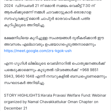
2024 ഡിസംബർ 21 ന് ഒമാൻ സമയം വെകീട്ട് 7:30 ന്
ആരംഭിക്കുമെന്ന് നമ്മൾ ചാവക്കാട്ടുകാർ ഒരാഗോള
സൗഹൃദക്കൂട്ട് ഒമാൻ ചാപ്റ്റർ ഭാരവാഹികൾ പത്ര
കുറിപ്പിലൂടെ അറിയിച്ചു.
ക്ഷേമനിധിയെ കുറിച്ചുള്ള സംശയങ്ങൾ ദുരീകരിക്കാൻ ഈ
അവസരം എല്ലാവരും ഉപയോഗപ്പെടുത്തനാമെന്നും
https://meet.google.com/zrs-kgok-ush
എന്ന ഗൂഗിൾ ലിങ്കിലൂടെ വെബിനാറിൽ പൊതുജനങ്ങൾക്ക്‌
പങ്കെടുക്കാമെന്നും കൂടുതൽ വിവരങ്ങൾക്ക് +968 9851
5943, 9640 1648 എന്നീ നമ്പറുകളിൽ ബന്ധപ്പെടണമെന്നും
സംഘാടകർ അറിയിച്ചു.
STORY HIGHLIGHTS:Kerala Pravasi Welfare Fund: Webinar
organized by Namal Chavakkattukar Oman Chapter on
December 21