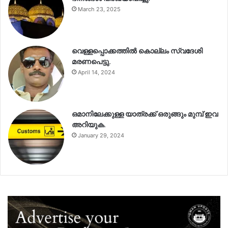
March 23, 2025
വെള്ളപ്പൊക്കത്തിൽ കൊല്ലം സ്വദേശി
മരണപെട്ടു.
April 14, 2024
ഒമാനിലേക്കുള്ള യാത്രക്ക് ഒരുങ്ങും മുമ്പ് ഇവ
അറിയുക.
January 29, 2024