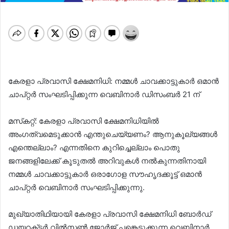
കേരളാ പ്രവാസി ക്ഷേമനിധി: നമ്മൾ ചാവക്കാട്ടുകാർ ഒമാൻ
ചാപ്റ്റർ സംഘടിപ്പിക്കുന്ന വെബിനാർ ഡിസംബർ 21 ന്
മസ്‌കറ്റ്: കേരളാ പ്രവാസി ക്ഷേമനിധിയിൽ
അംഗത്വമെടുക്കാൻ എന്തുചെയ്യണം? ആനുകൂല്യങ്ങൾ
എന്തെല്ലാം? എന്നതിനെ കുറിച്ചെല്ലാം പൊതു
ജനങ്ങളിലേക്ക് കൂടുതൽ അറിവുകൾ നൽകുന്നതിനായി
നമ്മൾ ചാവക്കാട്ടുകാർ ഒരാഗോള സൗഹൃദക്കൂട്ട് ഒമാൻ
ചാപ്റ്റർ വെബിനാർ സംഘടിപ്പിക്കുന്നു.
മുഖ്യാതിഥിയായി കേരളാ പ്രവാസി ക്ഷേമനിധി ബോർഡ്
ഡയറക്‌ടർ വിൽസൺ ജോർജ് പങ്കെടുക്കുന്ന വെബിനാർ