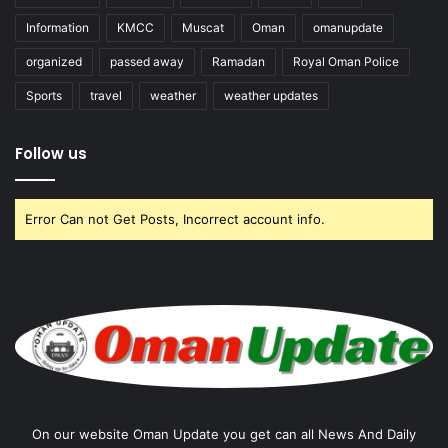
Information
KMCC
Muscat
Oman
omanupdate
organized
passed away
Ramadan
Royal Oman Police
Sports
travel
weather
weather updates
Follow us
Error Can not Get Posts, Incorrect account info.
On our website Oman Update you get can all News And Daily