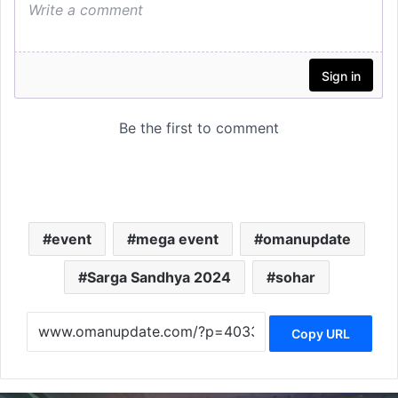
event
mega event
omanupdate
Sarga Sandhya 2024
sohar
Copy URL