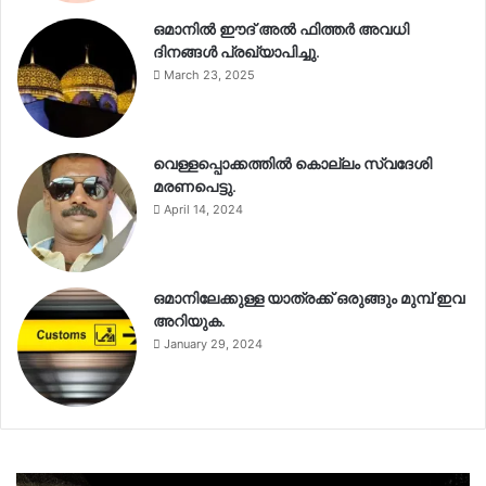
ഒമാനിൽ ഈദ് അൽ ഫിത്തർ അവധി
ദിനങ്ങൾ പ്രഖ്യാപിച്ചു.
March 23, 2025
വെള്ളപ്പൊക്കത്തിൽ കൊല്ലം സ്വദേശി
മരണപെട്ടു.
April 14, 2024
ഒമാനിലേക്കുള്ള യാത്രക്ക് ഒരുങ്ങും മുമ്പ് ഇവ
അറിയുക.
January 29, 2024