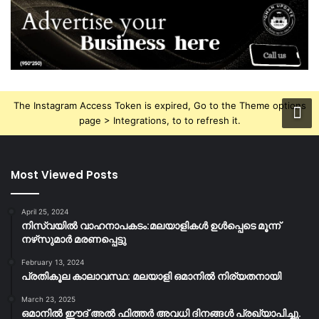
The Instagram Access Token is expired, Go to the Theme options
page > Integrations, to to refresh it.
Most Viewed Posts
April 25, 2024
നിസ്‌വയിൽ വാഹനാപകടം:മലയാളികള്‍ ഉള്‍പ്പെടെ മൂന്ന്
നഴ്‌സുമാര്‍ മരണപ്പെട്ടു
February 13, 2024
പ്രതികൂല കാലാവസ്ഥ: മലയാളി ഒമാനിൽ നിര്യതനായി
March 23, 2025
ഒമാനിൽ ഈദ് അൽ ഫിത്തർ അവധി ദിനങ്ങൾ പ്രഖ്യാപിച്ചു.