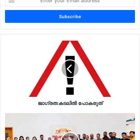
your
Email
address
ജാഗ്രത:കടലിൽ പോകരുത്