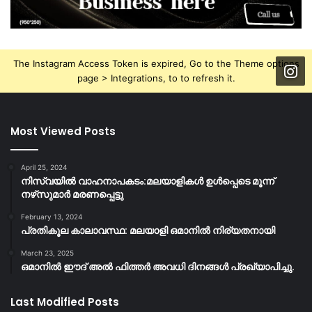
The Instagram Access Token is expired, Go to the Theme options
page > Integrations, to to refresh it.
Most Viewed Posts
April 25, 2024
നിസ്‌വയിൽ വാഹനാപകടം:മലയാളികള്‍ ഉള്‍പ്പെടെ മൂന്ന്
നഴ്‌സുമാര്‍ മരണപ്പെട്ടു
February 13, 2024
പ്രതികൂല കാലാവസ്ഥ: മലയാളി ഒമാനിൽ നിര്യതനായി
March 23, 2025
ഒമാനിൽ ഈദ് അൽ ഫിത്തർ അവധി ദിനങ്ങൾ പ്രഖ്യാപിച്ചു.
Last Modified Posts