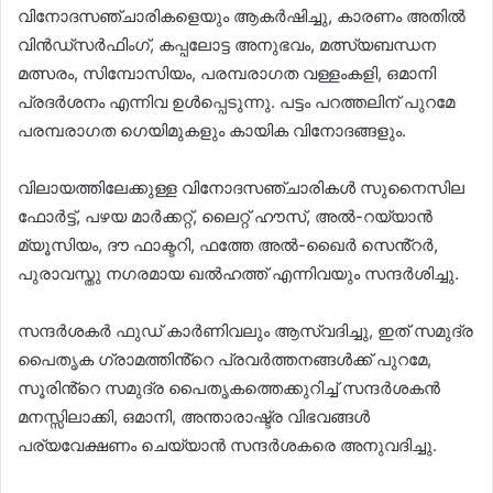
വിനോദസഞ്ചാരികളെയും ആകർഷിച്ചു, കാരണം അതിൽ
വിൻഡ്‌സർഫിംഗ്, കപ്പലോട്ട അനുഭവം, മത്സ്യബന്ധന
മത്സരം, സിമ്പോസിയം, പരമ്പരാഗത വള്ളംകളി, ഒമാനി
പ്രദർശനം എന്നിവ ഉൾപ്പെടുന്നു. പട്ടം പറത്തലിന് പുറമേ
പരമ്പരാഗത ഗെയിമുകളും കായിക വിനോദങ്ങളും.
വിലായത്തിലേക്കുള്ള വിനോദസഞ്ചാരികൾ സുനൈസില
ഫോർട്ട്, പഴയ മാർക്കറ്റ്, ലൈറ്റ് ഹൗസ്, അൽ-റയ്യാൻ
മ്യൂസിയം, ദൗ ഫാക്ടറി, ഫത്തേ അൽ-ഖൈർ സെൻ്റർ,
പുരാവസ്തു നഗരമായ ഖൽഹത്ത് എന്നിവയും സന്ദർശിച്ചു.
സന്ദർശകർ ഫുഡ് കാർണിവലും ആസ്വദിച്ചു, ഇത് സമുദ്ര
പൈതൃക ഗ്രാമത്തിൻ്റെ പ്രവർത്തനങ്ങൾക്ക് പുറമേ,
സൂരിൻ്റെ സമുദ്ര പൈതൃകത്തെക്കുറിച്ച് സന്ദർശകൻ
മനസ്സിലാക്കി, ഒമാനി, അന്താരാഷ്ട്ര വിഭവങ്ങൾ
പര്യവേക്ഷണം ചെയ്യാൻ സന്ദർശകരെ അനുവദിച്ചു.