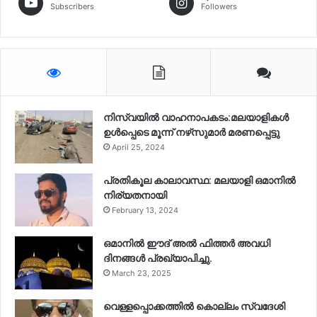
Subscribers
Followers
നിസ്‌വയിൽ വാഹനാപകടം:മലയാളികള്‍
ഉള്‍പ്പെടെ മൂന്ന് നഴ്‌സുമാര്‍ മരണപ്പെട്ടു
April 25, 2024
പ്രതികൂല കാലാവസ്ഥ: മലയാളി ഒമാനിൽ
നിര്യതനായി
February 13, 2024
ഒമാനിൽ ഈദ് അൽ ഫിത്തർ അവധി
ദിനങ്ങൾ പ്രഖ്യാപിച്ചു.
March 23, 2025
വെള്ളപ്പൊക്കത്തിൽ കൊല്ലം സ്വദേശി