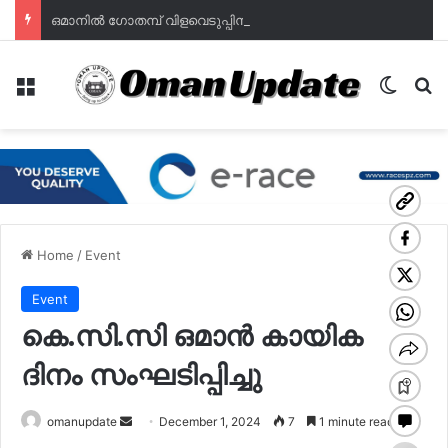
ഒമാനില്‍ ഗോതമ്പ് വിളവെടുപ്പിന് തുടക്കം; ഭക്ഷ്യസുരക്ഷയില്‍ പുത്തൻ പ്രതീക്ഷയുമായി മുദൈബി
Menu
Switch
Se
Home
/
Event
Event
കെ.സി.സി ഒമാൻ കായിക
ദിനം സംഘടിപ്പിച്ചു
Send
omanupdate
December 1, 2024
7
1 minute read
an