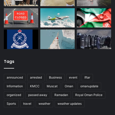
Tags
announced
arrested
Business
event
Iftar
Information
KMCC
Muscat
Oman
omanupdate
organized
passed away
Ramadan
Royal Oman Police
Sports
travel
weather
weather updates