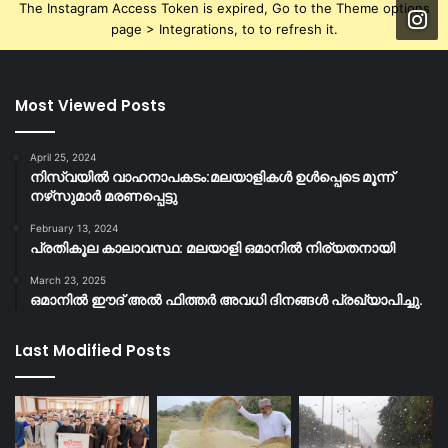
The Instagram Access Token is expired, Go to the Theme options
page > Integrations, to to refresh it.
Most Viewed Posts
April 25, 2024
നിസ്‌വയിൽ വാഹനാപകടം:മലയാളികള്‍ ഉള്‍പ്പെടെ മൂന്ന്
നഴ്‌സുമാര്‍ മരണപ്പെട്ടു
February 13, 2024
പ്രതികൂല കാലാവസ്ഥ: മലയാളി ഒമാനിൽ നിര്യതനായി
March 23, 2025
ഒമാനിൽ ഈദ് അൽ ഫിത്തർ അവധി ദിനങ്ങൾ പ്രഖ്യാപിച്ചു.
Last Modified Posts