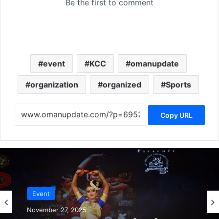
event
KCC
omanupdate
organization
organized
Sports
Copy URL
Event
November 27, 2025