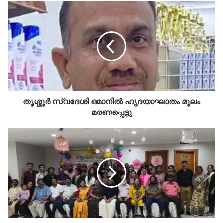
തൃശ്ശൂർ സ്വദേശി ഒമാനിൽ ഹൃദയാഘാതം മൂലം
മരണപ്പെട്ടു