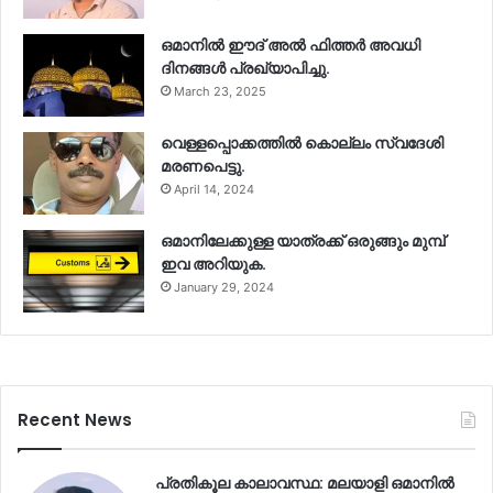
ഒമാനിൽ ഈദ് അൽ ഫിത്തർ അവധി
ദിനങ്ങൾ പ്രഖ്യാപിച്ചു.
March 23, 2025
വെള്ളപ്പൊക്കത്തിൽ കൊല്ലം സ്വദേശി
മരണപെട്ടു.
April 14, 2024
ഒമാനിലേക്കുള്ള യാത്രക്ക് ഒരുങ്ങും മുമ്പ്
ഇവ അറിയുക.
January 29, 2024
Recent News
പ്രതികൂല കാലാവസ്ഥ: മലയാളി ഒമാനിൽ