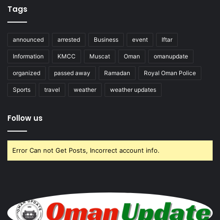
Tags
announced
arrested
Business
event
Iftar
Information
KMCC
Muscat
Oman
omanupdate
organized
passed away
Ramadan
Royal Oman Police
Sports
travel
weather
weather updates
Follow us
Error Can not Get Posts, Incorrect account info.