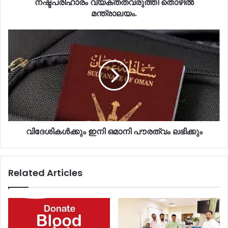
നഷ്ടപരിഹാരം വ്യക്തതവരുത്തി തൊഴിൽ
മന്ത്രാലയം.
വിദേശികള്‍ക്കും ഇനി ഒമാനി പൗരത്വം ലഭിക്കും
Related Articles