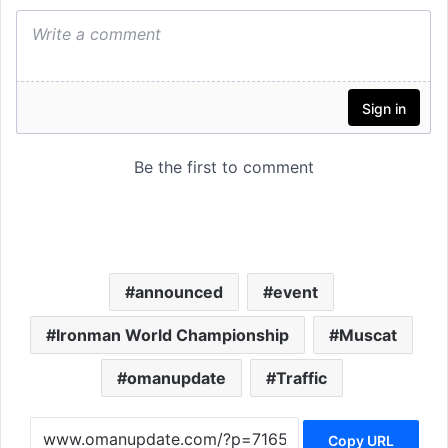
announced
event
Ironman World Championship
Muscat
omanupdate
Traffic
Copy URL