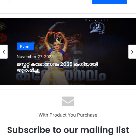
Event
Event
November 27, 2025
October 8, 2025
മസ്കറ്റ് കലോത്സവം 2025 ഭംഗിയായി
ആരംഭിച്ചു
മഞ്ഞപ്പട ഒമാന്റെ ഫുട്ബോൾ ടൂർണമെന്റും
ഫാമിലി ഫൺ ഡേയും ഒക്ടോബർ 10ന്
With Product You Purchase
Subscribe to our mailing list