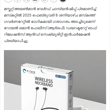
മസ്കറ്റ്:അയൺമാൻ വേൾഡ് ചാമ്പ്യൻഷിപ്പ് പ്രമാണിച്ച്
മസ്‌കറ്റിൽ 2025 ഫെബ്രുവരി 8 ശനിയാഴ്ച മസ്‌കത്ത്
ഗവർണറേറ്റിൽ ഭാഗികമായി ഗതാഗതം അടച്ചിടുമെന്ന്
റോയൽ ഒമാൻ പോലീസ് (ആർ‌ഒ‌പി) ഡയറക്ടറേറ്റ് ഓഫ്
റിലേഷൻസ് ആൻഡ് സെക്യൂരിറ്റി ഇൻഫർമേഷൻ
പ്രഖ്യാപിച്ചു.