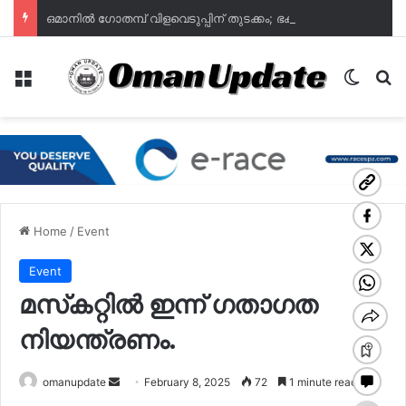
ഒമാനില്‍ ഗോതമ്പ് വിളവെടുപ്പിന് തുടക്കം; ഭക്ഷ്യസുരക്ഷയില്‍ പുത്തൻ പ്രതീക്ഷയുമായി മുദൈബി
Menu
Switch
Se
Home
/
Event
Event
മസ്‌കറ്റിൽ ഇന്ന് ഗതാഗത
നിയന്ത്രണം.
Send
omanupdate
February 8, 2025
72
1 minute read
an