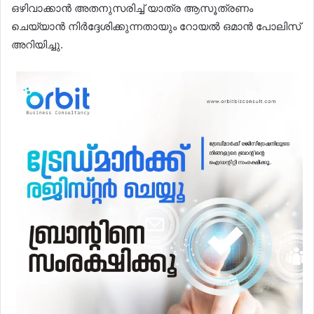
ഒഴിവാക്കാൻ അതനുസരിച്ച് യാത്ര ആസൂത്രണം
ചെയ്യാൻ നിർദ്ദേശിക്കുന്നതായും റോയൽ ഒമാൻ പോലിസ്
അറിയിച്ചു.