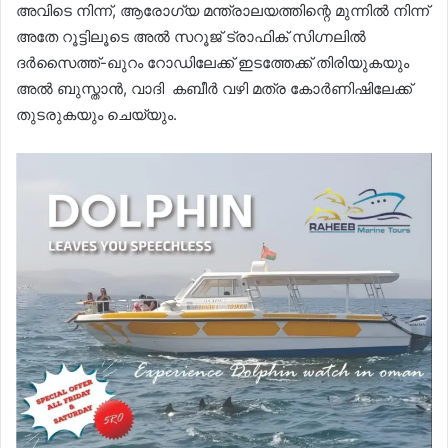
അവിടെ നിന്ന്, ആരോഗ്യ മന്ത്രാലയത്തിന്റെ മുന്നിൽ നിന്ന്
അതേ റൂട്ടിലൂടെ അൽ സറൂജ് ട്രാഫിക് സിഗ്നലിൽ
ദർസൈത്ത്-ഖുറം റോഡിലേക്ക് ഇടത്തേക്ക് തിരിയുകയും
അൽ ബുസ്താൻ, വാദി കബീർ വഴി മത്ര കോർണിഷിലേക്ക്
തുടരുകയും ചെയ്യും.