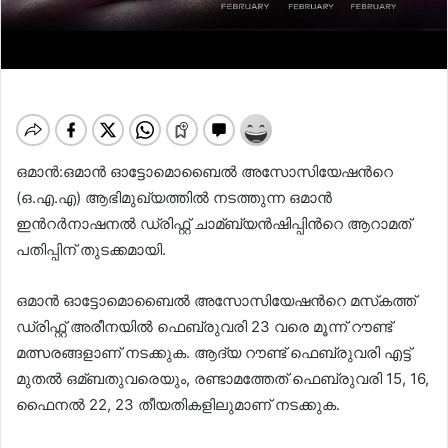
ഒമാൻ:ഒമാൻ ഓട്ടോമൊബൈല്‍ അസോസിയേഷന്‍റെ
(ഒ.എ.എ) ആഭിമുഖ്യത്തില്‍ നടത്തുന്ന ഒമാൻ
ഇന്‍റർനാഷനല്‍ ഡ്രിഫ്റ്റ് ചാമ്ബ്യൻഷിപ്പിന്‍റെ ആറാമത്
പതിപ്പിന് തുടക്കമായി.
ഒമാൻ ഓട്ടോമൊബൈല്‍ അസോസിയേഷന്‍റെ മസ്‌കത്ത്
ഡ്രിഫ്റ്റ് അരീനയില്‍ ഫെബ്രുവരി 23 വരെ മൂന്ന് റൗണ്ട്
മത്സരങ്ങളാണ് നടക്കുക. ആദ്യ റൗണ്ട് ഫെബ്രുവരി എട്ട്
മുതല്‍ ഒമ്ബതുവരെയും, രണ്ടാമത്തേത് ഫെബ്രുവരി 15, 16,
ഫൈനല്‍ 22, 23 തീയതികളിലുമാണ് നടക്കുക.