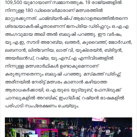
109,500 യുറോയാണ് സമ്മാനത്തുക. 19 രാജ്യങ്ങളില്‍
നിന്നുള്ള 180 ഡ്രൈവർമാരാണ് മത്സരത്തില്‍
മാറ്റുരക്കുന്നത്. ചാമ്ബ്യൻഷിപ് ആഗോളതലത്തില്‍തന്നെ
ശ്രദ്ധയാകർഷിച്ചതാണെന്ന് ജനപ്രിയ ഡ്രിഫ്റ്ററും ഒ.എ.എ
അംഗവുമായ അലി അല്‍ ബലൂഷി പറഞ്ഞു. ഈ വർഷം,
യു.എ.ഇ, സൗദി അറേബ്യ, ഖത്തർ, കുവൈത്ത്, ജോർഡൻ,
ലബനാൻ, ലിത്വേനിയ, ലാത് വി, യുക്രെയ്ൻ, ബ്രിട്ടൻ,
അയർലൻഡ്, റഷ്യ, യു.എസ്.എ എന്നിവിടങ്ങളില്‍
നിന്നുള്ള മത്സരാർഥികള്‍ ഉണ്ടാകുമെന്നാണ്
കരുതുന്നതെന്നും ബലൂഷി പറഞ്ഞു. മസ്‌കത്ത് ഡ്രിഫ്റ്റ്
അരീനയില്‍ നേരിട്ട് മത്സരം കാണാൻ കഴിയാത്ത
ആരാധകർക്കായി, ഒ.എ.യുടെ യൂട്യൂബ്, ഫേസ്ബുക്ക്
ചാനലുകളില്‍ അറബിക്, ഇംഗ്ലീഷ്, റഷ്യൻ ഭാഷകളില്‍
പരിപാടി സംപ്രേക്ഷണം ചെയ്യും.