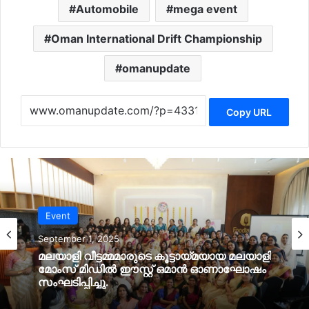
Automobile
mega event
Oman International Drift Championship
omanupdate
Copy URL
Event
September 1, 2025
മലയാളി വീട്ടമ്മമാരുടെ കൂട്ടായ്‌മയായ മലയാളി
മോംസ് മിഡില്‍ ഈസ്റ്റ് ഒമാൻ ഓണാഘോഷം
സംഘടിപ്പിച്ചു.