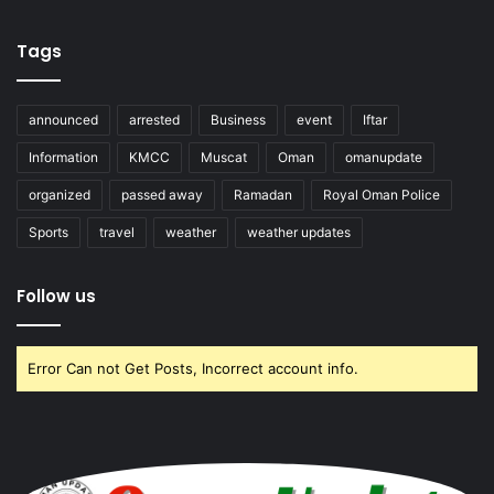
Tags
announced
arrested
Business
event
Iftar
Information
KMCC
Muscat
Oman
omanupdate
organized
passed away
Ramadan
Royal Oman Police
Sports
travel
weather
weather updates
Follow us
Error Can not Get Posts, Incorrect account info.