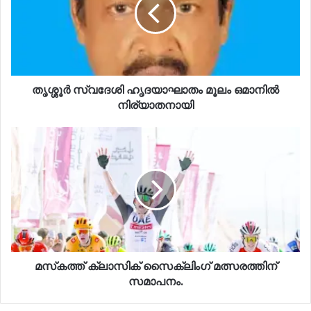
തൃശ്ശൂർ സ്വദേശി ഹൃദയാഘാതം മൂലം ഒമാനിൽ
നിര്യാതനായി
മസ്‌കത്ത് ക്ലാസിക് സൈക്ലിംഗ് മത്സരത്തിന്
സമാപനം.