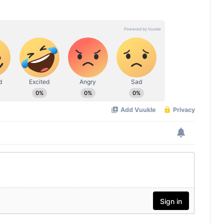
എംബസി ഓപണ്‍ ഹൗസ് ഒക്ടോബര്‍
18ന്