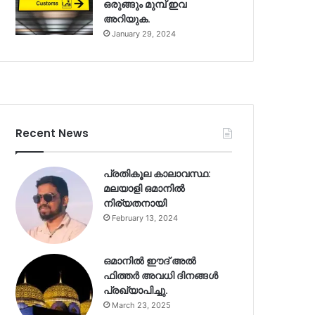
ഒരുങ്ങും മുമ്പ് ഇവ
അറിയുക.
January 29, 2024
Recent News
പ്രതികൂല കാലാവസ്ഥ:
മലയാളി ഒമാനിൽ
നിര്യതനായി
February 13, 2024
ഒമാനിൽ ഈദ് അൽ
ഫിത്തർ അവധി ദിനങ്ങൾ
പ്രഖ്യാപിച്ചു.
March 23, 2025