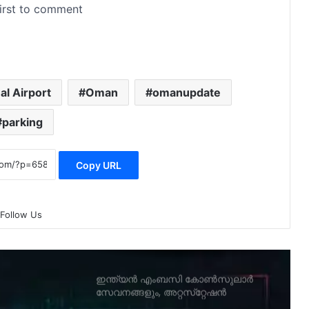
ഉപഭോക്തൃ സംരക്ഷണ
അതോറിറ്റിയുടെ പേരില്‍ വ്യാജ
വെബ്സൈറ്റ് വഴി തട്ടിപ്പ്
മസ്‌കത്ത് ഇന്ത്യന്‍ എംബസിയുടെ
al Airport
Oman
omanupdate
പേരിലുള്ള വ്യാജ ഫോണ്‍
കോളുകള്‍ക്കെതിരെ അധികൃതരുടെ
parking
മുന്നറിയിപ്പ്.
റിയല്‍ ടൈം പാസഞ്ചര്‍
Copy URL
ഇൻഫര്‍മേഷൻ സ്‌ക്രീൻ
സ്ഥാപിക്കാനൊരുങ്ങി മുവാസലാത്ത്
Follow Us
തട്ടിപ്പിനെതിരെ ക്യാമ്ബയിനുമായി
ടെലികമ്യൂണിക്കേഷൻ റെഗുലേറ്ററി
അതോറിറ്റി.
ഇന്ത്യൻ എംബസി കോൺസുലാർ
സേവനങ്ങളും, അറ്റസ്‌റ്റേഷൻ
കൗണ്ടറുകളും വത്തയ്യയിലെ