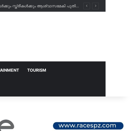
അബീർ ഹോസ്പിറ്റലിൽ രാത്രികാല പരിശോധനകൾ ഇനി സൗജന്യം; പ്രവാസികൾക്കും സ്ത്രീകൾക്കും ആശ്വാസമേകി പുതിയ പദ്ധതി!
TAINMENT
TOURISM