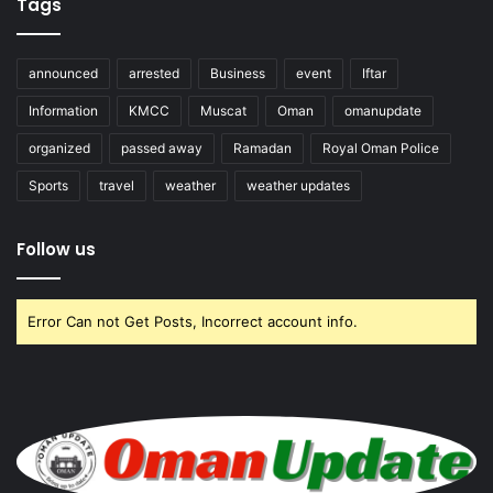
Tags
announced
arrested
Business
event
Iftar
Information
KMCC
Muscat
Oman
omanupdate
organized
passed away
Ramadan
Royal Oman Police
Sports
travel
weather
weather updates
Follow us
Error Can not Get Posts, Incorrect account info.