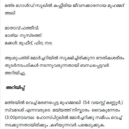
മത്ര ഗോള്‍ഡ് സൂഖില്‍ കഫ്റ്റീരിയ ജീവനക്കാരനായ മുഹമ്മദ്
അലി
മാതാവ്:ഫത്തീവി.
ഭാര്യ: നുസ്രത്ത്.
മക്കൾ: മുഫീദ്, ഫിദ, നദ.
ആശുപത്രി മോർച്ചറിയിൽ സൂക്ഷിച്ചിരിക്കുന്ന ഭൗതികശരീരം
തുടർനടപടികൾ നടന്നുവരുന്നതായി ബന്ധപ്പെട്ടവർ
അറിയിച്ചു.
അറിയിപ്പ്
മത്രയിൽ വെച്ച് മരണപ്പെട്ട മുഹമ്മദലി (54 വയസ്സ് കണ്ണൂർ,)
സ്വദേശി എന്നവരുടെ മയ്യത്ത് നിസ്കാരം വൈകുന്നേരം
(3:00pm)ഖൗല ഹോസ്പിറ്റലിൽ മോർച്ചറിക്കു സമീപം വെച്ച്
നടക്കുന്നതായിരിക്കും .കഴിയുന്നവർ പങ്കെടുക്കുക.