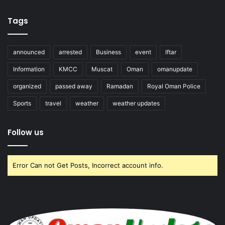
Tags
announced
arrested
Business
event
Iftar
Information
KMCC
Muscat
Oman
omanupdate
organized
passed away
Ramadan
Royal Oman Police
Sports
travel
weather
weather updates
Follow us
Error Can not Get Posts, Incorrect account info.