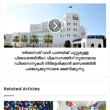
ദർസൈത് വാദി പാതയ്ക്ക് ചുറ്റുമുള്ള
പ്രദേശത്തിൻ്റെ വികസനത്തിന് നൂതനമായ
ഡിസൈനുകൾ നിർദ്ദേശിക്കാൻ മത്സരത്തിൽ
പങ്കെടുക്കുന്നവരെ ക്ഷണിക്കുന്നു.
Related Articles