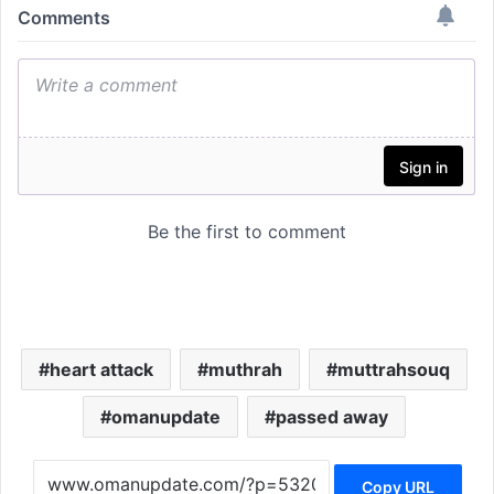
heart attack
muthrah
muttrahsouq
omanupdate
passed away
Copy URL