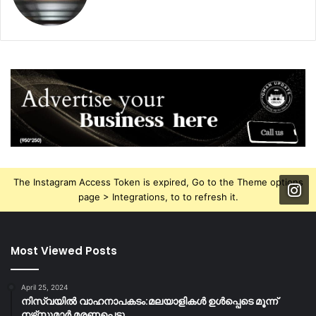
The Instagram Access Token is expired, Go to the Theme options
page > Integrations, to to refresh it.
Most Viewed Posts
April 25, 2024
നിസ്‌വയിൽ വാഹനാപകടം:മലയാളികള്‍ ഉള്‍പ്പെടെ മൂന്ന്
നഴ്‌സുമാര്‍ മരണപ്പെട്ടു