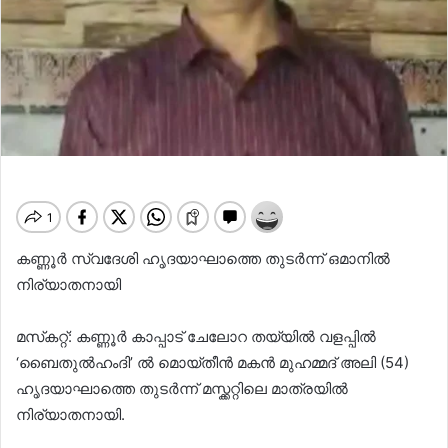
കണ്ണൂര്‍ സ്വദേശി ഹൃദയാഘാത്തെ തുടർന്ന് ഒമാനിൽ
നിര്യാതനായി
മസ്‌കറ്റ്: കണ്ണൂര്‍ കാപ്പാട് ചേലോറ തയ്യില്‍ വളപ്പില്‍
‘ബൈതുല്‍ഹംദി’ ൽ മൊയ്തീന്‍ മകൻ മുഹമ്മദ് അലി (54)
ഹൃദയാഘാത്തെ തുടർന്ന് മസ്ക്കറ്റിലെ മാത്രയിൽ
നിര്യാതനായി.