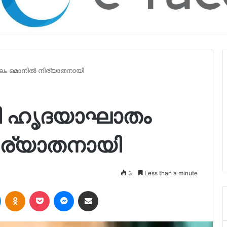
ലം ഒമാനിൽ നിര്യാതനായി
ശി ഹൃദയാഘാതം
ിര്യാതനായി
3
Less than a minute
LinkedIn
Odnoklassniki
Pocket
Messenger
Share via Email