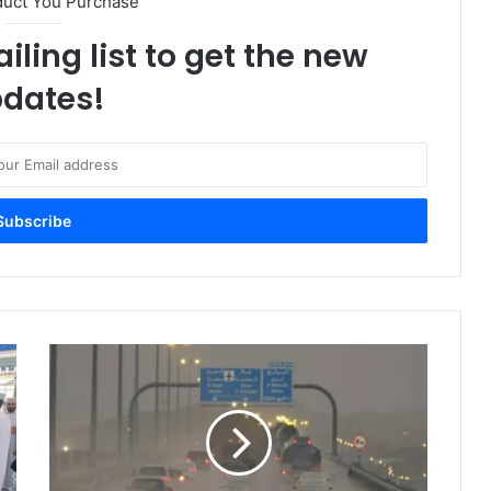
duct You Purchase
ശക്തമായി അപലപിച്ചു
iling list to get the new
ഒടിപി പങ്കിടരുത്, ലിങ്കുകളില്‍ ക്ലിക്ക്
dates!
ചെയ്യരുത്; സൈബര്‍
തട്ടിപ്പുകള്‍ക്കെതിരെ മുന്നറിയിപ്പുമായി
ഒമാൻ പൊലീസ്
മുസന്ദം മേഖലയില്‍ ഭൂചലനം;
യുഎഇയില്‍ അനുഭവപ്പെട്ടു, 2.9
തീവ്രത
ഒരു സ്വകാര്യ കമ്ബനിയുടെ
തൊഴിലാളി ക്യാമ്ബിലുണ്ടായ
സംഘർഷത്തില്‍ നിരവധി പ്രവാസി
തൊഴിലാളികള്‍ അറസ്റ്റിലായി.
വായു ഗുണനിലവാരം
പരിശോധിക്കാന്‍ ദേശീയ തലത്തില്‍
വന്‍ പദ്ധതിയുമായി ഒമാന്‍
അബീർ ഹോസ്പിറ്റലിൽ രാത്രികാല