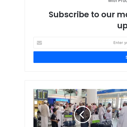
With Pro
Subscribe to our ma
up
Enter
your
Email
address