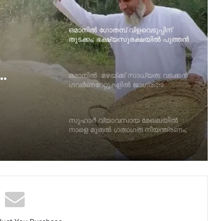
പ്രവാസികൾക്കും സ്ത്രീകൾക്കും
ആശ്വാസമേകി പുതിയ പദ്ധതി!
ഒമാനില്‍ ഗോതമ്പ് വിളവെടുപ്പിന്
തുടക്കം; ഭക്ഷ്യസുരക്ഷയില്‍ പുത്തൻ
പ്രതീക്ഷയുമായി മുദൈബി
ഒമാനില്‍ മഴയ്ക്ക് സാധ്യത; വടക്കൻ
ഗവര്‍ണറേറ്റുകളില്‍ ജാഗ്രതാ
ുത്തൻ
നിര്‍ദ്ദേശം
ദൈബി
സുഹാര്‍ വ്യാവസായ മേഖലയില്‍
നാളെ മുതല്‍ ഗതാഗത നിയന്ത്രണം;
റോഡ് അറ്റകുറ്റപ്പണി ഏപ്രില്‍ 27
വരെ
സലാം എയറിനെ സര്‍ക്കാര്‍
ഏറ്റെടുത്തത് വ്യോമയാന
മേഖലയിലെ മത്സരക്ഷമത
വര്‍ധിപ്പിക്കും’; ഒമാൻ എയര്‍
കുവൈത്ത് കോണ്‍സുലേറ്റിന്
നേരെയുണ്ടായ ആക്രമണം; ഒമാന്‍