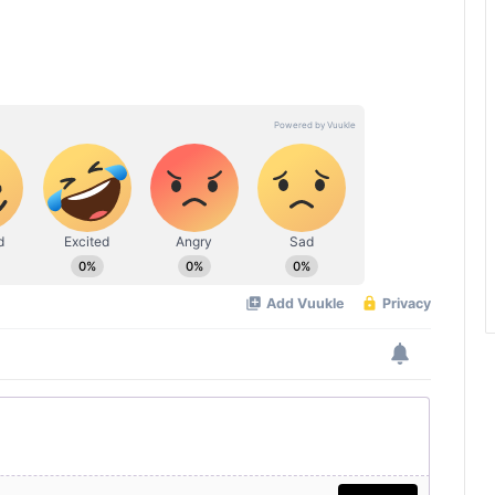
കുവൈത്ത് കോണ്‍സുലേറ്റിന്
നേരെയുണ്ടായ ആക്രമണം; ഒമാന്‍
ശക്തമായി അപലപിച്ചു