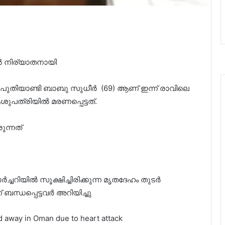
ൽ നിര്യാതനായി
ി പുതിയാണ്ടി ബാബു സുധീർ (69) ആണ് ഇന്ന് രാവിലെ
ത്രിയിൽ മരണപ്പെട്ടത്.
ുന്നത്
ിയിൽ സൂക്ഷിച്ചിരിക്കുന്ന മൃതദേഹം തുടർ
് ബന്ധപ്പെട്ടവർ അറിയിച്ചു
away in Oman due to heart attack