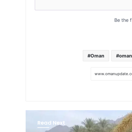
Oman
oman
Read Next