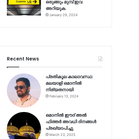
ഒരുങ്ങും മുമ്പ് ഇവ
അറിയുക.
January 29, 2024
Recent News
പ്രതികൂല കാലാവസ്ഥ:
മലയാളി ഒമാനിൽ
നിര്യതനായി
February 13, 2024
ഒമാനിൽ ഈദ് അൽ
ഫിത്തർ അവധി ദിനങ്ങൾ
പ്രഖ്യാപിച്ചു.
March 23, 2025