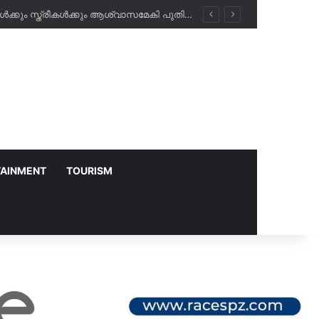
അബീർ ഹോസ്പിറ്റലിൽ രാത്രികാല പരിശോധനകൾ ഇനി സൗജന്യം; പ്രവാസികൾക്കും സ്ത്രീകൾക്കും ആശ്വാസമേകി പുതിയ പദ്ധതി!
TAINMENT
TOURISM