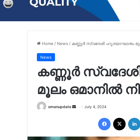
Home
/
News
/
കണ്ണൂർ സ്വദേശി ഹൃദയാഘാതം മൂ
News
കണ്ണൂർ സ്വദേ
മൂലം ഒമാനിൽ ന
Send
omanupdate
July 4, 2024
an
Facebook
X
email