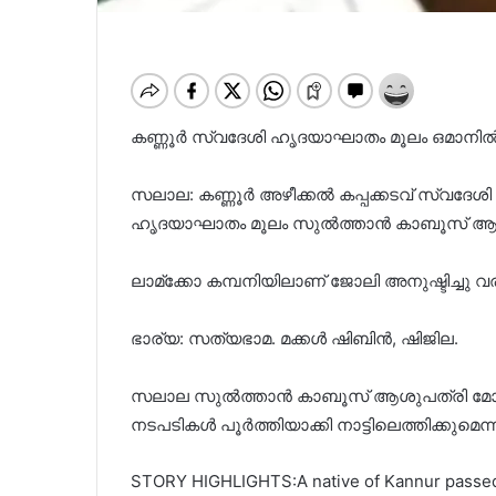
കണ്ണൂർ സ്വദേശി ഹൃദയാഘാതം മൂലം ഒമാനി
സലാല: കണ്ണൂർ അഴീക്കൽ കപ്പക്കടവ് സ്വദേശ
ഹൃദയാഘാതം മൂലം സുൽത്താൻ കാബൂസ് ആശുപ
ലാമ്ക്കോ കമ്പനിയിലാണ് ജോലി അനുഷ്ടിച്ചു വര
ഭാര്യ: സത്യഭാമ. മക്കൾ ഷിബിൻ, ഷിജില.
സലാല സുൽത്താൻ കാബൂസ് ആശുപത്രി മോർച്ചറ
നടപടികൾ പൂർത്തിയാക്കി നാട്ടിലെത്തിക്കുമെന്ന
STORY HIGHLIGHTS:A native of Kannur passed 