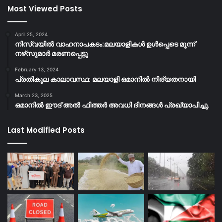
Most Viewed Posts
April 25, 2024
നിസ്‌വയിൽ വാഹനാപകടം:മലയാളികള്‍ ഉള്‍പ്പെടെ മൂന്ന്
നഴ്‌സുമാര്‍ മരണപ്പെട്ടു
February 13, 2024
പ്രതികൂല കാലാവസ്ഥ: മലയാളി ഒമാനിൽ നിര്യതനായി
March 23, 2025
ഒമാനിൽ ഈദ് അൽ ഫിത്തർ അവധി ദിനങ്ങൾ പ്രഖ്യാപിച്ചു.
Last Modified Posts