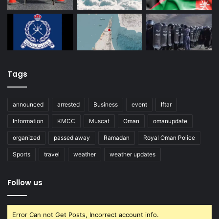
Tags
announced
arrested
Business
event
Iftar
Information
KMCC
Muscat
Oman
omanupdate
organized
passed away
Ramadan
Royal Oman Police
Sports
travel
weather
weather updates
Follow us
Error Can not Get Posts, Incorrect account info.