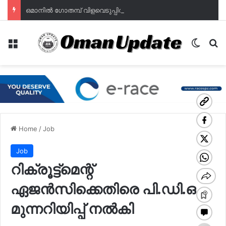
ഒമാനില്‍ ഗോതമ്പ് വിളവെടുപ്പിന് തുടക്കം; ഭക്ഷ്യസുരക്ഷയില്‍ പുത്തൻ പ്രതീക്ഷയുമായി മുദൈബി
Menu
Switch
Se
Home
/
Job
Job
റിക്രൂട്ട്മെന്റ്
ഏജൻസിക്കെതിരെ പി.ഡി.ഒ
മുന്നറിയിപ്പ് നല്‍കി