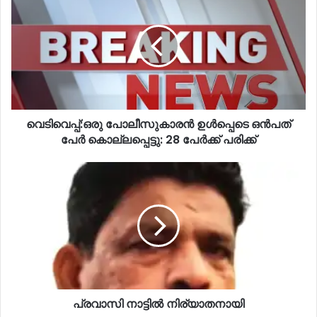
വെടിവെപ്പ്:ഒരു പോലീസുകാരൻ ഉൾപ്പെടെ ഒൻപത്
പേർ കൊല്ലപ്പെട്ടു: 28 പേർക്ക് പരിക്ക്
പ്രവാസി നാട്ടിൽ നിര്യാതനായി