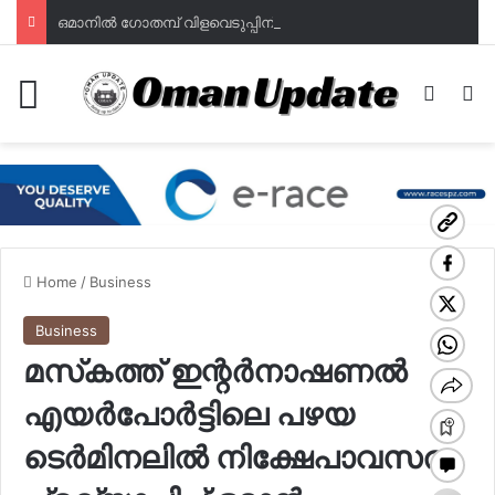
ഒമാനില്‍ ഗോതമ്പ് വിളവെടുപ്പിന് തുടക്കം; ഭക്ഷ്യസുരക്ഷയില്‍ പുത്തൻ പ്രതീക്ഷയുമായി മുദൈബി
Menu
Switch
Se
Home
/
Business
Business
മസ്‌കത്ത് ഇന്റര്‍നാഷണല്‍
എയര്‍പോര്‍ട്ടിലെ പഴയ
ടെര്‍മിനലില്‍ നിക്ഷേപാവസരം