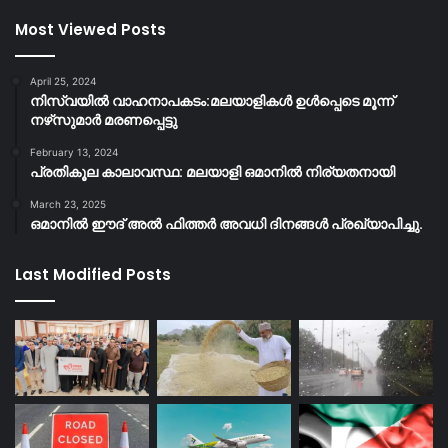
Most Viewed Posts
April 25, 2024
നിസ്‌വയിൽ വാഹനാപകടം:മലയാളികള്‍ ഉള്‍പ്പെടെ മൂന്ന്
നഴ്‌സുമാര്‍ മരണപ്പെട്ടു
February 13, 2024
പ്രതികൂല കാലാവസ്ഥ: മലയാളി ഒമാനിൽ നിര്യതനായി
March 23, 2025
ഒമാനിൽ ഈദ് അൽ ഫിത്തർ അവധി ദിനങ്ങൾ പ്രഖ്യാപിച്ചു.
Last Modified Posts