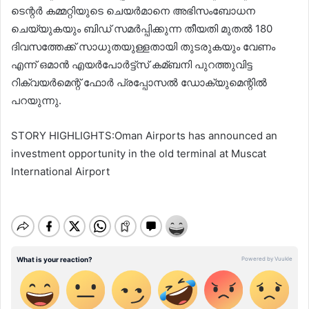
ടെന്റർ കമ്മറ്റിയുടെ ചെയർമാനെ അഭിസംബോധന
ചെയ്യുകയും ബിഡ് സമർപ്പിക്കുന്ന തീയതി മുതല്‍ 180
ദിവസത്തേക്ക് സാധുതയുള്ളതായി തുടരുകയും വേണം
എന്ന് ഒമാൻ എയർപോർട്ട്‌സ് കമ്ബനി പുറത്തുവിട്ട
റിക്വയർമെന്റ് ഫോർ പ്രപ്പോസല്‍ ഡോക്യുമെന്റില്‍
പറയുന്നു.
STORY HIGHLIGHTS:Oman Airports has announced an
investment opportunity in the old terminal at Muscat
International Airport