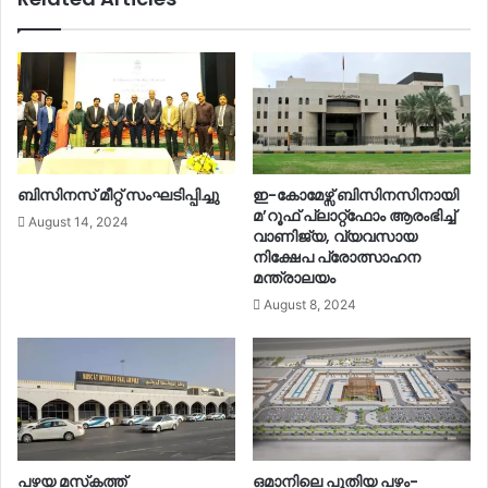
ബിസിനസ് മീറ്റ് സംഘടിപ്പിച്ചു
ഇ-കോമേഴ്സ് ബിസിനസിനായി
മ’റൂഫ് പ്ലാറ്റ്‌ഫോം ആരംഭിച്ച്
August 14, 2024
വാണിജ്യ, വ്യവസായ
നിക്ഷേപ പ്രോത്സാഹന
മന്ത്രാലയം
August 8, 2024
പഴയ മസ്‌കത്ത്
ഒമാനിലെ പുതിയ പഴം-