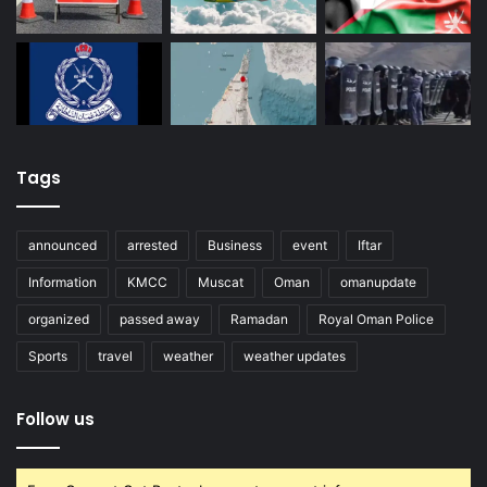
Tags
announced
arrested
Business
event
Iftar
Information
KMCC
Muscat
Oman
omanupdate
organized
passed away
Ramadan
Royal Oman Police
Sports
travel
weather
weather updates
Follow us