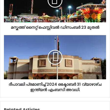
മസ്കത്ത് നൈറ്റ് ഫെസ്റ്റിവൽ ഡിസംബർ 23 മുതൽ
ദീപാവലി പ്രമാണിച്ച് 2024 ഒക്ടോബർ 31 വ്യാഴാഴ്ച
ഇന്ത്യൻ എംബസി അവധി.
Related Articles