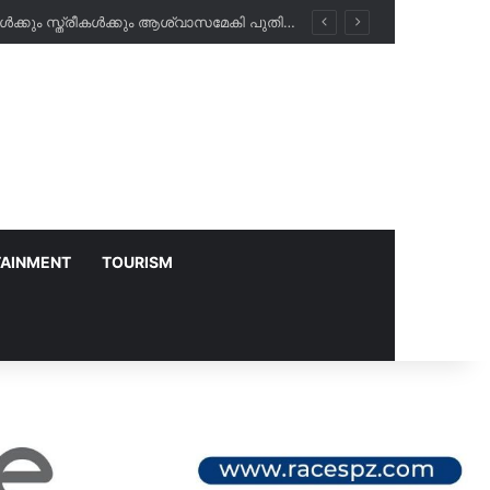
അബീർ ഹോസ്പിറ്റലിൽ രാത്രികാല പരിശോധനകൾ ഇനി സൗജന്യം; പ്രവാസികൾക്കും സ്ത്രീകൾക്കും ആശ്വാസമേകി പുതിയ പദ്ധതി!
TAINMENT
TOURISM