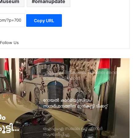
നടത്തി.
Museum
omanupdate
മികച്ച ജീവിത നിലവാരം: ലോകത്ത്
Copy URL
നാലാം സ്ഥാനത്ത് ഒമാന്‍
Follow Us
ആഗോള സമാധാന സൂചികയിൽ
ഒമാൻ കുതിപ്പ് കൈവരിച്ചു.
ഏറ്റവും മലിനീകരണം കുറഞ്ഞ അറബ്
രാജ്യമായി ഒമാൻ
റോയൽ കാർമ്യൂസിയം
സന്ദർശനത്തിന് മുൻകൂട്ടി ടിക്കറ്റ്
എടുക്കാൻ ഔദ്യഗിക വെബ്സൈറ്റ്
ം
വഴി എൻട്രി ടിക്കറ്റുകൾ ബുക്ക്
ചെയാം.
്ടി
ഐഎംഎ സലാല സെമിനാർ
സംഘടിപ്പിച്ചു.