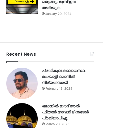
ഒരുങ്ങും മുമ്പ് ഇവ
അറിയുക.
January 29, 2024
Recent News
പ്രതികൂല കാലാവസ്ഥ:
മലയാളി ഒമാനിൽ
നിര്യതനായി
February 13, 2024
ഒമാനിൽ ഈദ് അൽ
ഫിത്തർ അവധി ദിനങ്ങൾ
പ്രഖ്യാപിച്ചു.
March 23, 2025