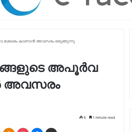
‍വ ശേഖരം കാണാൻ അവസരം ഒരുങ്ങുന്നു
്ങളുടെ അപൂര്‍വ
ൻ അവസരം
6
1 minute read
LinkedIn
Odnoklassniki
Pocket
Messenger
Share via Email