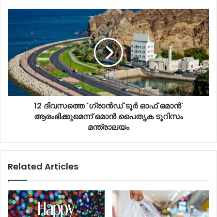
12 ദിവസത്തെ 'ഗ്രാൻഡ് ടൂർ ഓഫ് ഒമാൻ'
ആരംഭിക്കുമെന്ന് ഒമാൻ പൈതൃക ടൂറിസം
മന്ത്രാലയം
Related Articles