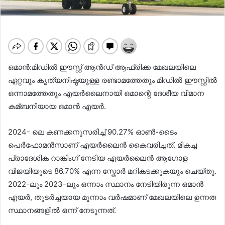
ഒമാൻ:മിഡില്‍ ഈസ്റ്റ് ആൻഡ് ആഫ്രിക്ക മേഖലയിലെ
ഏറ്റവും കൃത്യനിഷ്ഠയുള്ള രണ്ടാമത്തേതും മിഡില്‍ ഈസ്റ്റില്‍
ഒന്നാമത്തേതും എയർലൈനായി ഒമാന്റെ ദേശീയ വിമാന
കമ്ബനിയായ ഒമാൻ എയർ.
2024- ലെ കണക്കനുസരിച്ച്‌ 90.27% ഓണ്‍-ടൈം
പെർഫോമൻസാണ് എയർലൈൻ കൈവരിച്ചത്. മികച്ച
പ്രാദേശിക റാങ്കിംഗ് നേടിയ എയർലൈൻ ആഗോള
വിജയിയുടെ 86.70% എന്ന സ്കോർ മറികടക്കുകയും ചെയ്തു.
2022-ലും 2023-ലും ഒന്നാം സ്ഥാനം നേടിയിരുന്ന ഒമാൻ
എയർ, തുടർച്ചയായ മൂന്നാം വർഷമാണ് മേഖലയിലെ ഉന്നത
സ്ഥാനങ്ങളില്‍ ഒന്ന് നേടുന്നത്.