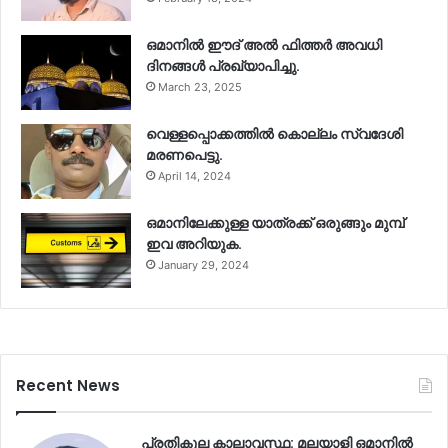
ഒമാനിൽ ഈദ് അൽ ഫിത്തർ അവധി
ദിനങ്ങൾ പ്രഖ്യാപിച്ചു.
March 23, 2025
വെള്ളപ്പൊക്കത്തിൽ കൊല്ലം സ്വദേശി
മരണപെട്ടു.
April 14, 2024
ഒമാനിലേക്കുള്ള യാത്രക്ക് ഒരുങ്ങും മുമ്പ്
ഇവ അറിയുക.
January 29, 2024
Recent News
പ്രതികൂല കാലാവസ്ഥ: മലയാളി ഒമാനിൽ