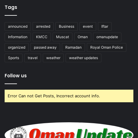
Tags
announced
arrested
Business
event
Iftar
Information
KMCC
Muscat
Oman
omanupdate
organized
passed away
Ramadan
Royal Oman Police
Sports
travel
weather
weather updates
Follow us
Error Can not Get Posts, Incorrect account info.