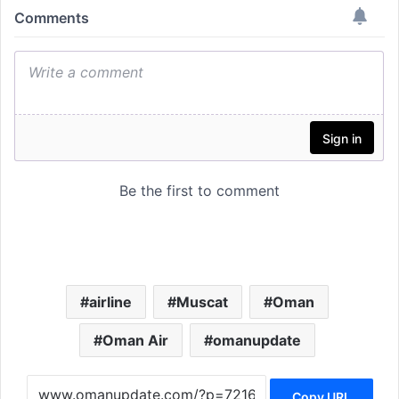
airline
Muscat
Oman
Oman Air
omanupdate
Copy URL