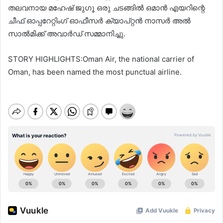
തലവനായ മഹേഷ് ജുഗൂ ഒരു ചടങ്ങില്‍ ഒമാൻ എയറിന്റെ
ചീഫ് ഓപ്പറേറ്റിംഗ് ഓഫീസർ ക്യാപ്റ്റൻ നാസർ അല്‍
സാല്‍മിക്ക് അവാർഡ് സമ്മാനിച്ചു.
STORY HIGHLIGHTS:Oman Air, the national carrier of
Oman, has been named the most punctual airline.