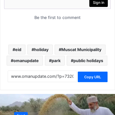
eid
holiday
Muscat Municipality
omanupdate
park
public holidays
Copy URL