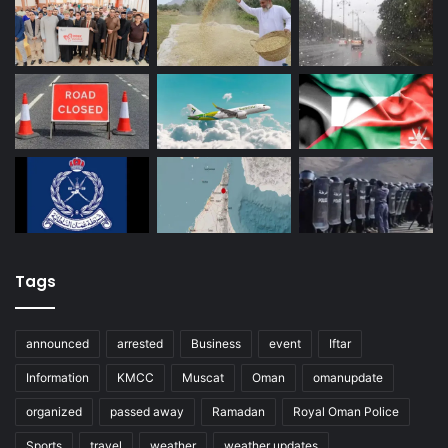
Tags
announced
arrested
Business
event
Iftar
Information
KMCC
Muscat
Oman
omanupdate
organized
passed away
Ramadan
Royal Oman Police
Sports
travel
weather
weather updates