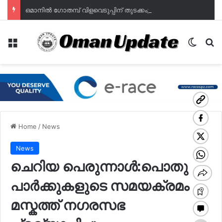
ഒമാനില്‍ ഗോതമ്പ് വിളവെടുപ്പിന് തുടക്കം; ഭക്ഷ്യസുരക്ഷയില്‍ പുത്തൻ പ്രതീക്ഷയുമായി മുദൈബി
Menu
Switch
Se
Home
/
News
News
ചെറിയ പെരുന്നാൾ:പൊതു
പാർക്കുകളുടെ സമയക്രമം
മസ്കത്ത് നഗരസഭ