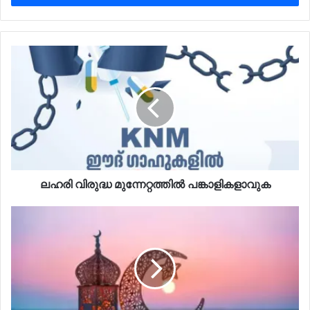
ലഹരി വിരുദ്ധ മുന്നേറ്റത്തിൽ പങ്കാളികളാവുക