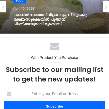
Food
News
April 10, 2026
April 10, 2026
ഒമാനില്‍ ഗോതമ്പ് വിളവെടുപ്പിന് തുടക്കം;
ഭക്ഷ്യസുരക്ഷയില്‍ പുത്തൻ
ഒമാനില്‍ മഴയ്ക്ക് സാധ്യത; വടക്കൻ
പ്രതീക്ഷയുമായി മുദൈബി
ഗവര്‍ണറേറ്റുകളില്‍ ജാഗ്രതാ നിര്‍ദ്ദേശം
With Product You Purchase
Subscribe to our mailing list
to get the new updates!
Enter
your
Email
address