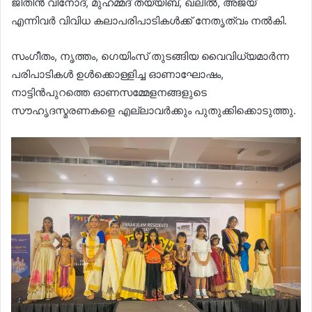
ജിതിൻ വിനോദ്, മുഹമ്മദ് തയ്യിബ്, ഖലീൽ, അജയ്
എന്നിവർ വിവിധ കലാപരിപാടികൾക്ക് നേതൃത്വം നൽകി.
സംഗീതം, നൃത്തം, ഗെയിംസ് തുടങ്ങിയ വൈവിധ്യമാർന്ന
പരിപാടികൾ ഉൾക്കൊള്ളിച്ച ഓണാഘോഷം,
നാട്ടിൻപുറത്തെ ഓണസമ്മേളനങ്ങളുടെ
സൗഹൃദസ്മരണകളെ എല്ലാവർക്കും പുതുക്കിക്കൊടുത്തു.