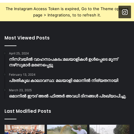
The Instagram Access Token is expired, Go to the Theme options
page > Integrations, to to refresh it.
Most Viewed Posts
April 25, 2024
നിസ്‌വയിൽ വാഹനാപകടം:മലയാളികള്‍ ഉള്‍പ്പെടെ മൂന്ന്
നഴ്‌സുമാര്‍ മരണപ്പെട്ടു
February 13, 2024
പ്രതികൂല കാലാവസ്ഥ: മലയാളി ഒമാനിൽ നിര്യതനായി
March 23, 2025
ഒമാനിൽ ഈദ് അൽ ഫിത്തർ അവധി ദിനങ്ങൾ പ്രഖ്യാപിച്ചു.
Last Modified Posts