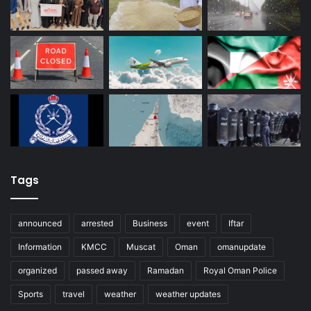
Tags
announced
arrested
Business
event
Iftar
Information
KMCC
Muscat
Oman
omanupdate
organized
passed away
Ramadan
Royal Oman Police
Sports
travel
weather
weather updates