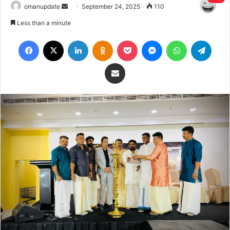
Send
omanupdate
September 24, 2025
110
an
Less than a minute
email
Facebook
X
LinkedIn
Odnoklassniki
Pocket
Messenger
WhatsApp
Teleg
Share via Email