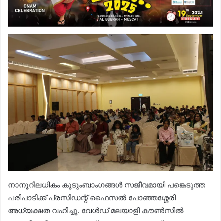
നാനൂറിലധികം കുടുംബാംഗങ്ങൾ സജീവമായി പങ്കെടുത്ത
പരിപാടിക്ക് പ്രസിഡന്റ് ഫൈസൽ പോഞ്ഞശ്ശേരി
അധ്യക്ഷത വഹിച്ചു. വേൾഡ് മലയാളി കൗൺസിൽ