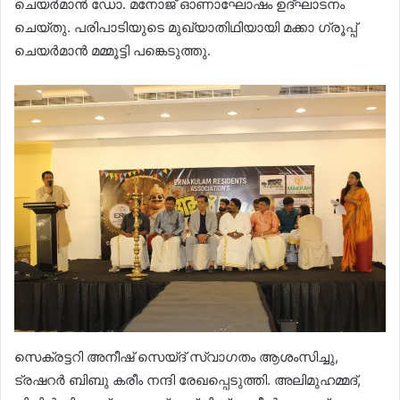
ചെയർമാൻ ഡോ. മനോജ് ഓണാഘോഷം ഉദ്ഘാടനം
ചെയ്തു. പരിപാടിയുടെ മുഖ്യാതിഥിയായി മക്കാ ഗ്രൂപ്പ്
ചെയർമാൻ മമ്മൂട്ടി പങ്കെടുത്തു.
സെക്രട്ടറി അനീഷ് സെയ്ദ് സ്വാഗതം ആശംസിച്ചു,
ട്രഷറർ ബിബു കരീം നന്ദി രേഖപ്പെടുത്തി. അലിമുഹമ്മദ്,