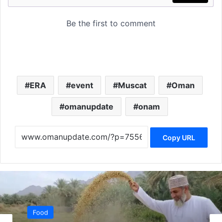
ERA
event
Muscat
Oman
omanupdate
onam
Copy URL