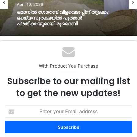
News
Food
April 10, 2026
April 10, 2026
ഒമാനില്‍ മഴയ്ക്ക് സാധ്യത; വടക്കൻ
ഗവര്‍ണറേറ്റുകളില്‍ ജാഗ്രതാ നിര്‍ദ്ദേശം
ഒമാനില്‍ ഗോതമ്പ് വിളവെടുപ്പിന് തുടക്കം;
ഭക്ഷ്യസുരക്ഷയില്‍ പുത്തൻ
പ്രതീക്ഷയുമായി മുദൈബി
With Product You Purchase
Subscribe to our mailing list
to get the new updates!
Enter
your
Email
address