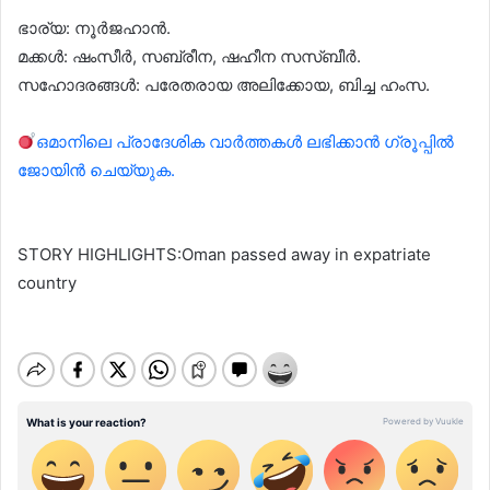
ഭാര്യ: നൂർജഹാൻ.
മക്കൾ: ഷംസീർ, സബ്രീന, ഷഹീന സസ്ബീർ.
സഹോദരങ്ങൾ: പരേതരായ അലിക്കോയ, ബിച്ച ഹംസ.
ഒമാനിലെ പ്രാദേശിക വാർത്തകൾ ലഭിക്കാൻ ഗ്രൂപ്പിൽ
ജോയിൻ ചെയ്യുക.
STORY HIGHLIGHTS:Oman passed away in expatriate
country