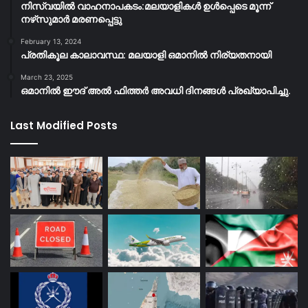
നിസ്‌വയിൽ വാഹനാപകടം:മലയാളികള്‍ ഉള്‍പ്പെടെ മൂന്ന്
നഴ്‌സുമാര്‍ മരണപ്പെട്ടു
February 13, 2024
പ്രതികൂല കാലാവസ്ഥ: മലയാളി ഒമാനിൽ നിര്യതനായി
March 23, 2025
ഒമാനിൽ ഈദ് അൽ ഫിത്തർ അവധി ദിനങ്ങൾ പ്രഖ്യാപിച്ചു.
Last Modified Posts