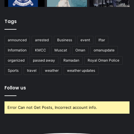
Tags
announced
arrested
Business
event
Iftar
Information
KMCC
Muscat
Oman
omanupdate
organized
passed away
Ramadan
Royal Oman Police
Sports
travel
weather
weather updates
Follow us
Error Can not Get Posts, Incorrect account info.