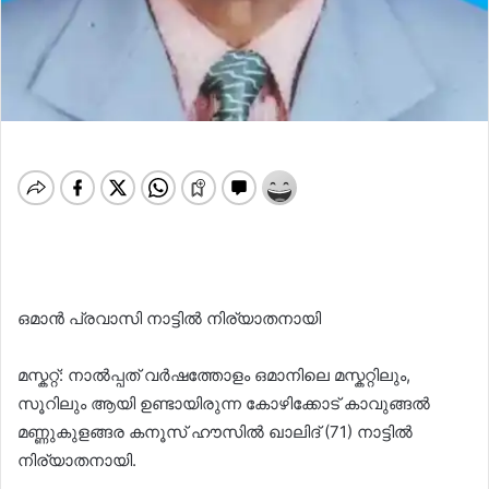
ഒമാൻ പ്രവാസി നാട്ടിൽ നിര്യാതനായി
മസ്കറ്റ്: നാൽപ്പത് വർഷത്തോളം ഒമാനിലെ മസ്കറ്റിലും,
സൂറിലും ആയി ഉണ്ടായിരുന്ന കോഴിക്കോട് കാവുങ്ങൽ
മണ്ണുകുളങ്ങര കനൂസ് ഹൗസിൽ ഖാലിദ് (71) നാട്ടിൽ
നിര്യാതനായി.