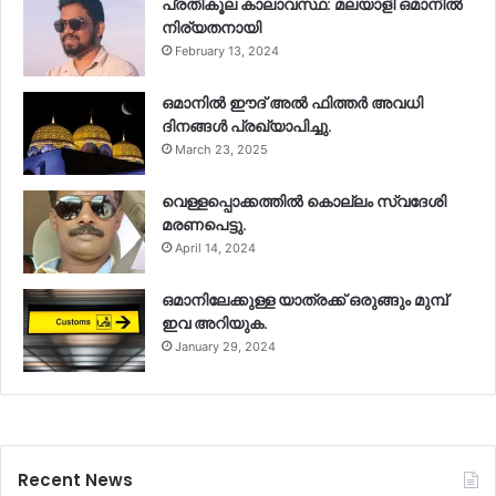
പ്രതികൂല കാലാവസ്ഥ: മലയാളി ഒമാനിൽ
നിര്യതനായി
February 13, 2024
ഒമാനിൽ ഈദ് അൽ ഫിത്തർ അവധി
ദിനങ്ങൾ പ്രഖ്യാപിച്ചു.
March 23, 2025
വെള്ളപ്പൊക്കത്തിൽ കൊല്ലം സ്വദേശി
മരണപെട്ടു.
April 14, 2024
ഒമാനിലേക്കുള്ള യാത്രക്ക് ഒരുങ്ങും മുമ്പ്
ഇവ അറിയുക.
January 29, 2024
Recent News