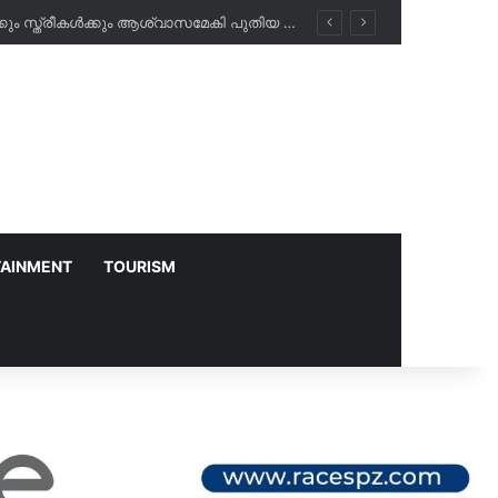
അബീർ ഹോസ്പിറ്റലിൽ രാത്രികാല പരിശോധനകൾ ഇനി സൗജന്യം; പ്രവാസികൾക്കും സ്ത്രീകൾക്കും ആശ്വാസമേകി പുതിയ പദ്ധതി!
TAINMENT
TOURISM