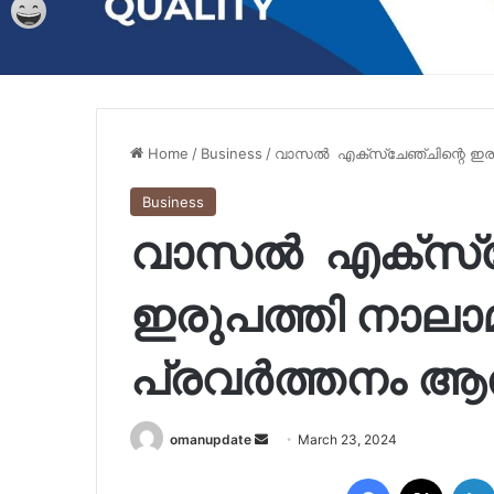
Home
/
Business
/
വാസൽ എക്സ്ചേഞ്ചിന്റെ ഇരുപത
Business
വാസൽ എക്സ്ചേ
ഇരുപത്തി നാലാ
പ്രവർത്തനം ആരം
Send
omanupdate
March 23, 2024
an
Facebook
X
email