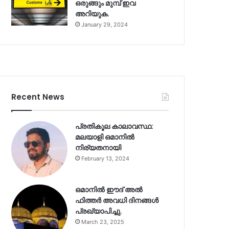
ഒരുങ്ങും മുമ്പ് ഇവ
അറിയുക.
January 29, 2024
Recent News
പ്രതികൂല കാലാവസ്ഥ:
മലയാളി ഒമാനിൽ
നിര്യതനായി
February 13, 2024
ഒമാനിൽ ഈദ് അൽ
ഫിത്തർ അവധി ദിനങ്ങൾ
പ്രഖ്യാപിച്ചു.
March 23, 2025